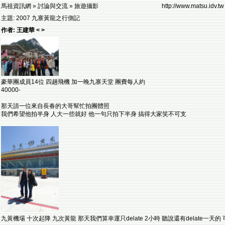
馬祖資訊網 » 討論與交流 » 旅遊攝影
http://www.matsu.idv.tw
主題: 2007 九寨黃龍之行側記
作者: 王建華 < >
豪華團成員14位 四趟飛機 加一晚九寨天堂 團費每人約
40000-
那天請一位來自長春的大哥幫忙拍團體照
我們希望他拍半身 人大一些就好 他一句只拍下半身 搞得大家笑不可支
九黃機場 十次起降 九次黃龍 那天我們算幸運只delate 2小時 聽說還有delate一天