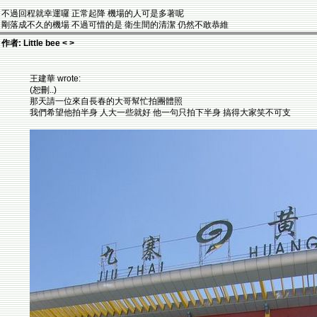
不過回程就幸運囉 正常起降 機場的人可是多著呢
剛落成不久的機場 不過可惜的是 衛生間的清潔 仍然不敢恭維
作者: Little bee < >
王建華 wrote:
(恕刪..)
那天請一位來自長春的大哥幫忙拍團體照
我們希望他拍半身 人大一些就好 他一句只拍下半身 搞得大家笑不可支