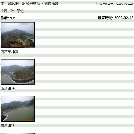
馬祖資訊網 » 討論與交流 » 旅遊攝影
http://www.matsu.idv.tw
主題: 空中景色
作者: < >
發表時間: 2008-02-13
西莒菜埔澳
西莒田沃
西莒田沃