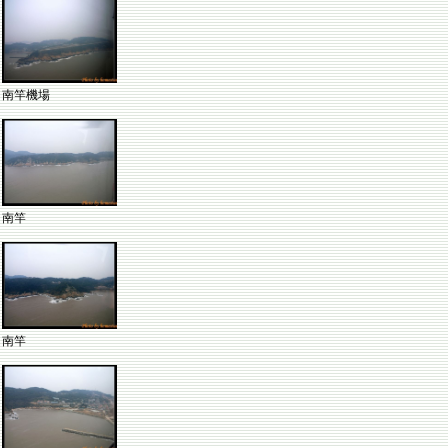
南竿機場
南竿
南竿