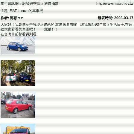
馬祖資訊網 » 討論與交流 » 旅遊攝影
http://www.matsu.idv.tw
主題: FIAT Lancia的車車照
作者: 阿彬 < >
發表時間: 2008-03-17
大家好！我是無意中發現這網站的,就進來看看囉 讓我想起93年當兵生活日子,在這
給大家看看美車圖吧！ 謝謝！！
在台灣目前都看得到喔