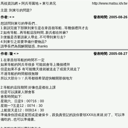
馬祖資訊網 » 阿兵哥園地 » 東引弟兄
http://www.matsu.idv.tw
主題: 到東引的問題?
作者: < >
發表時間: 2005-08-26
想請問到東引的學長們...
1:新訓完後下部隊到東引是在韋昌嶺等船...等幾個禮拜才去
2:如有等船...再等船這段時間..新兵都在幹麻?
3:便服是否要請家人帶走..不可帶到東引去?
4:到東引之前要準備什麼物品?
請學長們為我解開疑惑...thanks
作者: 璇 < >
發表時間: 2005-08-27
1.在葦昌領等船的時間不一定
如果等船的阿兵哥很多 可能就會等上幾個禮拜
但是如果不多 有可能幾天後就被送走了或當天就走了
不過等船的時間都很無聊
所以大部分ㄉㄚ兵哥都很希望趕快離開那個地方
2.等船的這段期間 好像也是都在上課
但是可以讓家人辦會客
會客時間如下:
星期六、日是9：00?16：00
星期一?五是12：00?4：30
上船當天是12：00到14：30
準備身份證或是駕照或是健保卡，跟負責登記的說你要領XXX出來就 好了。可以準
備吃的...也可以準備書。