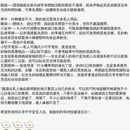
眼鏡──隱形眼鏡在新兵經常有體能活動初期並不適用，因為早晚起床及就寢並沒有
充裕時間卸戴，可事先選配一副膠框安全鏡片眼鏡備用。
軍中：內務櫃並不大，因此無法置放太多私人用品。
睡袋──體積大、易佔空間，因此除非體質十分畏冷，否則不建議攜帶。
小皮夾──大小約可摺疊在胸前袋口較適合，可隨身攜帶數張紙鈔零錢與護身符。
貼身裡褲──以舒適透氣為原則，約準備五件即可，或也可使用棉質免洗褲。至於豹
紋或各型各樣緊身小褲褲暫時先收起來較佳。
襪子──黑色中長棉襪。
小型手電筒──私人可攜式小巧手電筒，夜巡使用。
財物與貴重物品──謹記財不露白，不要考驗軍中同袍的道德良知。
女友或爸爸媽媽或寵物的照片──女友及家人的相片是失眠人在漫漫長夜中足以慰藉
心靈的不二法器。也可以貼在莒光簿充版面用。
瓦斯噴燈──是使用灌「打火機專用的液化丁烷」(約80元)填加燃料，也是拿來擦亮
莒光鞋的訣竅。步驟：先在鞋面塗抹一層黑人鑽石黑色鞋油，再開啟瓦斯噴燈讓鞋油
熱融入鞋面，以女生的絲襪反覆擦拭即光可鑑人，就連穿著漆皮鞋的憲兵哥哥都不好
意思站在你前面唷！
*建議在私人物品最明顯的地方書寫上自己的姓名，可以技巧性地提醒同袍避免不小
心誤拿自己的東西。但若真的發現遺失，只要不是金融卡、結婚戒指之類的重要物
品，就當自已穿破了、用壞了、不小心滾到海裡了，千萬不要執著一定要找回來，免
得天翻地覆大地震後，連人緣都不見了……
希望所有阿兵哥平平安安入伍、順順利利等待快樂退伍日！