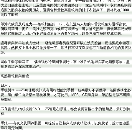
般純棉內衣保持較長時間的乾爽。建議阿兵妹可至一般體育用品社、中山北路與市民
大道口幾家登山社、以及重慶南路與忠孝西路路口，一家店名就叫排汗衣的商店購買
這類的貼身衣物給男朋友。選購含棉量較高且較薄的排汗衣就夠了，價格約在1000
元以下即可。
即沖式飲品及巧克力──相較於鹹的口味，在低溫時人類的味蕾比較偏好選擇甜食。
所以阿華田、麥片、美祿之類巧克力或可可即溶包，可以補充熱量。但低溫容易減緩
身體代謝循環，因此仍不好攝取過多不必要的糖分，以免累積在身體變成脂肪。
護脣膏與綿羊油或凡士林──避免嘴唇容易龜裂還可以在洗完臉後，用溫濕毛巾輕覆
唇部，然後擦上凡士林稍微按摩一下。常常行軍或夜巡者也可在睡前作相同的腳底防
護。
圍巾手套頭套耳罩──偶有強烈冷氣團來襲時，軍中准許站哨衛兵著此類禦寒物，盡
量選購黑色深藍或軍綠色。
高熱量乾糧與薑糖
日用：
手機與3C──不可使用視訊或有照相機能的手機，新兵最好不要攜帶，若因職務之必
要，須由單位向旅部申請核准後，才可使用。MP3、CD隨身聽、筆記型電腦不可隨
身闖關。
不良書籍刊物或視聽CVD──不管藏在哪裡，都會被長官搜出來的違禁品，最好別持
有。
手錶──有夜光及鬧鈴裝置，可提醒自己起床或接夜哨勤務，以免脫哨，並方便漆黑
環境清楚時間。