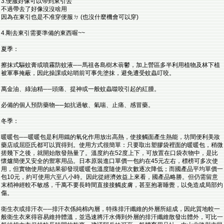
3.便服好像可以帶到東引去
不過帶去了好像沒沒啥用
因為在東引也是不准穿便服ㄉ (也沒什麼機會可以穿)
4.剛去東引需要準備的東西喔~~
夏季：
擦抹式驅蚊膏或噴霧防蚊液──馬祖各島樹木蓊鬱，加上營區多半利用植物及林下植
被軍事掩蔽，因此操課或站哨前可事先塗抹，避免遭受蚊蟲叮咬。
萬金油、綠油精──頭痛、提神或一般蚊蟲噬咬引起的紅腫。
必備的個人預防藥物──如抗過敏、氣喘、止痛、感冒藥。
冬季：
暖暖包──暖暖包是利用鐵的氧化作用放出高熱，使接觸面產生熱能，坊間便利美妝
藥店或屈臣氏都可以買得到。使用方式很簡單：只要取出塑膠袋裡面的暖暖包，稍微
搓幾下之後，就開始散發熱量了。溫度約在52度上下，可放置在口袋衣物中，是比
懷爐簡便又安全的禦寒用品。日本原裝進口單價一包約在45元左右，標榜可多次使
用，但實物使用的結果卻發現暖暖包溫度隨使用次數逐次降低；而國產品平均單價一
包10元，約可使用六至八小時。因此從經濟效益上來看，國產品略勝。但仍需留意
末梢神經較不敏感，千萬不要長時間直接接觸皮膚，甚至抱著睡覺，以免造成局部灼
傷。
衛生衣或排汗衣──排汗衣係純棉內層，特殊排汗纖維的外層所組成，因此質地較一
般衛生衣來得容易維持體溫，並迅速將汗水傳到外層的排汗纖維散發出體外，可比一