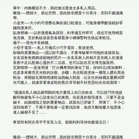
軍中：內務櫃並不大，因此無法置放太多私人用品。
睡袋──體積大、易佔空間，因此除非體質十分畏冷，否則不建議攜
帶。
小皮夾──大小約可摺疊在胸前袋口較適合，可隨身攜帶數張紙鈔零
錢與護身符。
貼身裡褲──以舒適透氣為原則，約準備五件即可，或也可使用棉質
免洗褲。至於豹紋或各型各樣緊身小褲褲暫時先收起來較佳。
襪子──黑色中長棉襪。
小型手電筒──私人可攜式小巧手電筒，夜巡使用。
財物與貴重物品──謹記財不露白，不要考驗軍中同袍的道德良知。
女友或爸爸媽媽或寵物的照片──女友及家人的相片是失眠人在漫漫
長夜中足以慰藉心靈的不二法器。也可以貼在莒光簿充版面用。
瓦斯噴燈──是使用灌「打火機專用的液化丁烷」(約80元)填加燃料，
也是拿來擦亮莒光鞋的訣竅。步驟：先在鞋面塗抹一層黑人鑽石黑色
鞋油，再開啟瓦斯噴燈讓鞋油熱融入鞋面，以女生的絲襪反覆擦拭即
光可鑑人，就連穿著漆皮鞋的憲兵哥哥都不好意思站在你前面唷！
*建議在私人物品最明顯的地方書寫上自己的姓名，可以技巧性地提
醒同袍避免不小心誤拿自己的東西。但若真的發現遺失，只要不是金
融卡、結婚戒指之類的重要物品，就當自已穿破了、用壞了、不小心
滾到海裡了，千萬不要執著一定要找回來，免得天翻地覆大地震後，
連人緣都不見了……
希望所有阿兵哥平平安安入伍、順順利利等待快樂退伍日！
睡袋──體積大、易佔空間，因此除非體質十分畏冷，否則不建議攜