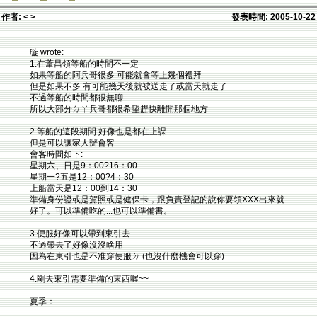
作者: < >
發表時間: 2005-10-22
璇 wrote:
1.在葦昌領等船的時間不一定
如果等船的阿兵哥很多 可能就會等上幾個禮拜
但是如果不多 有可能幾天後就被送走了或當天就走了
不過等船的時間都很無聊
所以大部分ㄉㄚ兵哥都很希望趕快離開那個地方
2.等船的這段期間 好像也是都在上課
但是可以讓家人辦會客
會客時間如下:
星期六、日是9：00?16：00
星期一?五是12：00?4：30
上船當天是12：00到14：30
準備身份證或是駕照或是健保卡，跟負責登記的說你要領XXX出來就
好了。可以準備吃的...也可以準備書。
3.便服好像可以帶到東引去
不過帶去了好像沒沒啥用
因為在東引也是不准穿便服ㄉ (也沒什麼機會可以穿)
4.剛去東引需要準備的東西喔~~
夏季：