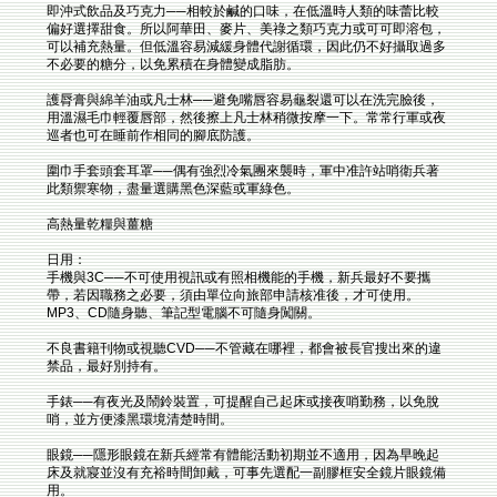
即沖式飲品及巧克力──相較於鹹的口味，在低溫時人類的味蕾比較
偏好選擇甜食。所以阿華田、麥片、美祿之類巧克力或可可即溶包，
可以補充熱量。但低溫容易減緩身體代謝循環，因此仍不好攝取過多
不必要的糖分，以免累積在身體變成脂肪。
護脣膏與綿羊油或凡士林──避免嘴唇容易龜裂還可以在洗完臉後，
用溫濕毛巾輕覆唇部，然後擦上凡士林稍微按摩一下。常常行軍或夜
巡者也可在睡前作相同的腳底防護。
圍巾手套頭套耳罩──偶有強烈冷氣團來襲時，軍中准許站哨衛兵著
此類禦寒物，盡量選購黑色深藍或軍綠色。
高熱量乾糧與薑糖
日用：
手機與3C──不可使用視訊或有照相機能的手機，新兵最好不要攜
帶，若因職務之必要，須由單位向旅部申請核准後，才可使用。
MP3、CD隨身聽、筆記型電腦不可隨身闖關。
不良書籍刊物或視聽CVD──不管藏在哪裡，都會被長官搜出來的違
禁品，最好別持有。
手錶──有夜光及鬧鈴裝置，可提醒自己起床或接夜哨勤務，以免脫
哨，並方便漆黑環境清楚時間。
眼鏡──隱形眼鏡在新兵經常有體能活動初期並不適用，因為早晚起
床及就寢並沒有充裕時間卸戴，可事先選配一副膠框安全鏡片眼鏡備
用。