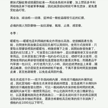
擦抹式驅蚊膏或噴霧防蚊液──馬祖各島樹木蓊鬱，加上營區多半利
用植物及林下植被軍事掩蔽，因此操課或站哨前可事先塗抹，避免遭
受蚊蟲叮咬。
萬金油、綠油精──頭痛、提神或一般蚊蟲噬咬引起的紅腫。
必備的個人預防藥物──如抗過敏、氣喘、止痛、感冒藥。
冬季：
暖暖包──暖暖包是利用鐵的氧化作用放出高熱，使接觸面產生熱
能，坊間便利美妝藥店或屈臣氏都可以買得到。使用方式很簡單：只
要取出塑膠袋裡面的暖暖包，稍微搓幾下之後，就開始散發熱量了。
溫度約在52度上下，可放置在口袋衣物中，是比懷爐簡便又安全的禦
寒用品。日本原裝進口單價一包約在45元左右，標榜可多次使用，但
實物使用的結果卻發現暖暖包溫度隨使用次數逐次降低；而國產品平
均單價一包10元，約可使用六至八小時。因此從經濟效益上來看，國
產品略勝。但仍需留意末梢神經較不敏感，千萬不要長時間直接接觸
皮膚，甚至抱著睡覺，以免造成局部灼傷。
衛生衣或排汗衣──排汗衣係純棉內層，特殊排汗纖維的外層所組
成，因此質地較一般衛生衣來得容易維持體溫，並迅速將汗水傳到外
層的排汗纖維散發出體外，可比一般純棉內衣保持較長時間的乾爽。
建議阿兵妹可至一般體育用品社、中山北路與市民大道口幾家登山
社、以及重慶南路與忠孝西路路口，一家店名就叫排汗衣的商店購買
這類的貼身衣物給男朋友。選購含棉量較高且較薄的排汗衣就夠了，
價格約在1000元以下即可。