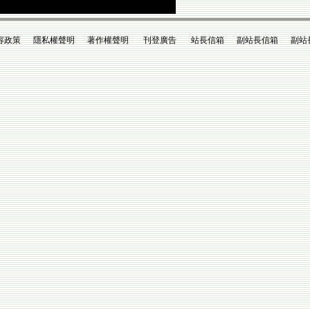
政策 隱私權聲明 著作權聲明 刊登廣告 站長信箱 副站長信箱 副站長king