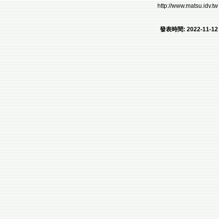
http://www.matsu.idv.tw
發表時間: 2022-11-12