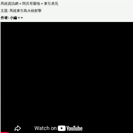
馬祖資訊網 » 阿兵哥園地 » 東引弟兄
主題: 馬祖東引島火砲射擊
作者: 小編 < >