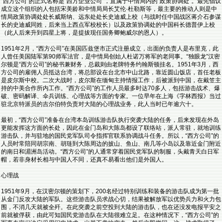
“西方公司”的正式名称是“西方企业公司”，直属于中情局内的“政策协调处”。最先倡议
成立这个组织的人包括宋美龄和中情局局长艾伦·杜勒斯等，最主要的推动人则是中
情局政策协调处处长威斯纳、远东处处长史迪威上校（与战时任中国战区蒋介石参谋
长的史迪威同姓，后来当上西点军校校长）以及政策协调处的中国科长德普伊上校
（此人后来升到四星上将，是提拔现任国务卿鲍威尔的恩人）。
1951年2月，“西方公司”在美国匹兹堡市正式注册成立，出面的负责人是布里克，此
人曾任美国陆军第90师军法官，是中情局创始人杜诺万将军的老同事。“独眼龙”汉密
尔顿是“西方公司”的秘书兼财务，总裁则由老牌特务约翰斯顿挂名。1951年3月，西
方公司的雇佣人员抵达台湾，将总部设在台北市中山北路，靠近圆山饭店，首任老板
是皮尔斯中校。二次大战时，皮尔斯在缅甸主持情报工作，后被派到中国，在戴笠主
持的中美合作所内工作。“西方公司”的工作人员最多时达70多人，包括游击战术、爆
破、密码解译、伞兵训练、心理战等方面的专家。一位早年在上海《字林西报》当过
驻北京特派员的吉尔伯特负责对大陆的心理战业务，此人当时已年逾六十。
最初，“西方公司”准备在台湾本岛训练游击队执行突袭大陆的任务，后来发现在外岛
更能发挥这方面的长处，因此在金门岛和大陈岛都设了联络站，派人常驻，就地训练
游击队，并与驻地的国民党军队司令指挥官联系协调战斗任务。所以，“西方公司”的
人员时常陪同胡宗南、胡琏到大陈周边的披山、鱼山、南几等小岛以及靠近金门附近
的南日和湄洲岛活动。“西方公司”的人通常穿着国民党军队的制服，头戴青天白日军
帽，若非身材长相与中国人不同，还真不易看出他们是外国人。
心理战
1951年9月，在汉密尔顿的策划下，200名经过特别训练和装备的游击队成为第一批
从金门反攻大陆的军队。这些游击队员求战心切，结果被解放军以优势兵力和火力包
围，不消几天就被全歼。在此突袭之前空投到大陆的游击队，也在还没发电报平安之
前就被俘获，由此可知国民党游击队在大陆很难立足。在这种情况下，“西方公司”的