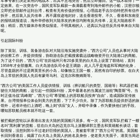
军事专家们决定采用闪电战术，出其不意地突击，然后立即撤回。这一战术取得了一
定效果。在一次突击中，国民党军队截获一条满载着寄到海外邮件的小船，汉密尔顿
立即把全部邮件运到台湾，检查有无有价值的情报。心理战老手吉尔伯特把所有信件
拆开，然后装入反共传单，再不露痕迹地封好，送去香港投寄。不久，香港和东南亚
的报纸就报道说，海外华侨收到大陆亲友的来信均附有反共传单，足见大陆政权不
稳；稍后，西方媒体亦有类似报道。不明真相的人，还真以为这些反共传单来自大陆
呢。
引起国际纠纷
除了策划、训练、装备游击队对大陆沿海实施突袭外，“西方公司”人员也从事对大陆
的侦察工作，并提供情报，协助游击队拦截搜索载运战略物资开往大陆港口的商船。
为了这个目的，“西方公司”在距福州只有20多英里的白犬岛上设置了联络站，直到
1958年才全部撤离。白犬岛游击队司令是王调勋，此人几乎是海盗和军阀的化身，
尽管盘踞的不过是两英里长的小岛，却像独立王国一般，居然有自印的钞票。在白犬
岛上常驻的美国人先后有蒙哥马利、迈克尔和詹姆斯等。
“西方公司”的美国工作人员提供情报、训练（辨识船只的类型、国籍等）和武器拦截
驶往大陆的商船，这引起一些国际纠纷，其中最著名的当属波兰油轮“陶普斯”号。当
时正值冷战“高峰期”，“西方公司”希望船上的苏联船员投奔“自由”，造成国际宣传效
果。台湾情报单位体会到美方的意图，下了不少功夫。除了为苏联船员提供舒适的旅
馆外，还准许他们上酒吧，晚上则“供应”女人，并暗中录像，作为要挟他们的手段。
哪知苏联船员根本就不吃这一套。
被拦截的货轮以从香港出发去大陆的英国船只居多。有一次，国民党军队拦截了一艘
名叫“黑利康”的货船，驻在白犬岛的迈克尔马上派翻译郭立墨去和英籍船长谈话，套
取情报，没想到郭斗不过老奸巨猾的英国人，竟被套牢泄了“西方公司”的底。英国船
长回到香港后，揭露了白犬岛上美国人的姓名及身份，使老美大失面子。港英当局还