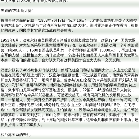
一度不准“西方公司”的某些人去香港度假。
失败的“东山岛大捷”
按照台湾方面的记载，“1953年7月17日（应为16日），游击队成功地突袭了大陆控
制的东山岛”，这就是当年台湾所宣扬的“东山岛大捷”。那时霍洛伯正住在香港，根据
他的叙述，国民党其实是这场战役的失败者。
1953年6月，汉密尔顿由美国重返台湾后开始规划此次战役，这是1949年国民党退
出大陆后针对大陆所采取的最大规模军事行动。汉密尔顿的计划是动用一个伞兵加强
营（约600人），1500名游击队员和约一个小型师的正规军（5000人），再加上海
空军的支援，规模相当大。为什么这样一个战斗计划由美国人来主导而非国民党军队
本身，霍洛伯的说法是，台方认为只有这样美国才会全力支持，义无反顾。
汉密尔顿花了48小时拟好作战计划，然后飞往金门和胡琏面商大计。东山之役是胡
琏坐在驱逐护航舰上指挥的，汉密尔顿坐镇台北，不过战役开始前，他亲自为宋美龄
和台方高级将领们作了一场简单报告。曾参与“东山之役”的伞兵随队摄影师刘某人回
忆说，7月16日凌晨3时不到，他和他的同伴就被叫醒，用过简单的早点后便匆匆上
路，乘卡车由龙潭向新竹空军基地进发。抵达时，22架C—46运输机已升火待发，
每架都装载30名伞兵和武器配备。可是还没起飞，就有两架飞机的发动机发生故
障，一架起火，另一架升空后不得不折回，机上的伞兵无法行动，引来一阵咒骂。飞
机升空后，预计飞行1小时45分钟后抵达东山上空，时间是6时到6时15分。在飞行
途中，有位驾驶员发现风高夜黑，生怕被击中，没等伞兵跳伞就急忙掉头。这位驾驶
员降落后，立即受到惩罚。东山之役，尚未出师，已有两桩不利，实非好兆头。果
然，由于空降位置错误，岛上岸边的潮汐计算不准，这些伞兵非但没有派上用场，还
损兵折将，死了200多人。
和台湾关系的丧礼