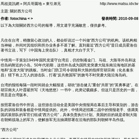
馬祖資訊網 » 阿兵哥園地 » 東引弟兄
http://www.matsu.idv.tw
主題: 關於西方公司
作者: fotochina < >
發表時間: 2010-09-08
以下為大陸關於西方公司的報導，用文遣字充滿敵意，僅供參考。
凡住在台湾，稍微留心政治的人，都会听说过一个叫做“西方公司”的机构。该机构相
当神秘，外间对其组织和所办业务多不甚了解。直到最近“西方公司”昔日成员霍洛伯
著书立说，写下《中国海上突击队》，真相才大白于天下。
中情局一手策划1949年国民党退守台湾后，仍控制着金门、马祖、大陈等外岛和这
些岛屿附近的小岛。50年代初期，这些外岛成为国民党突袭大陆东南沿海地区的基
地和“反攻大陆”的跳板。当时金门防卫司令胡琏和大陈的指挥官胡宗南（化名秦东
昌）辖下有上万人的游击队，打着“反共救国军”的旗号不时突袭大陆沿海岛屿。
台湾的报纸每隔一段时间就会大幅报道，胡吹“游击健儿”重创“共匪”的“英勇事迹”。在
胡宗南夫人叶霞翟所写《天地悠悠》一书中，此类记载颇多。但这只是历史的一面，
而且是台湾版本。
按照霍洛伯书中所说，这些游击活动全是美国中央情报局在幕后主导和策划的，游击
队的训练和装备都是中情局提供的。此外，中情局还招募二战中的情报老手、借调美
国武装部队的军官们组成“西方公司”，具体负责执行计划。美国的目的就是牵制大陆
在朝鲜战场上的军力，使解放军无法抽调部署在沿海的部队到朝鲜半岛作战。
“西方公司”