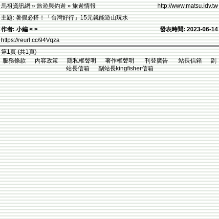
馬祖資訊網 » 旅遊與釣遊 » 旅遊情報
http://www.matsu.idv.tw
主題: 暑假必搭！「台灣好行」15元就能遊山玩水
作者: 小編 < >
發表時間: 2023-06-14
https://reurl.cc/94Vqza
第1頁 (共1頁)
服務條款 內容政策 隱私權聲明 著作權聲明 刊登廣告 站長信箱 副
站長信箱 副站長kingfisher信箱