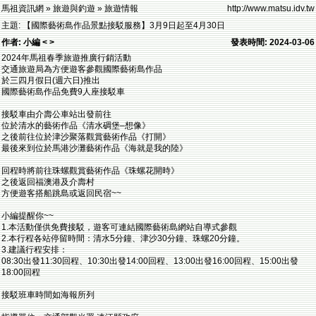
馬祖資訊網 » 旅遊與釣遊 » 旅遊情報
http://www.matsu.idv.tw
主題: 【國際藝術島作品景點接駁服務】3月9日起至4月30日
作者: 小編 < >
發表時間: 2024-03-06
2024年馬祖春季旅遊推廣行銷活動
交通旅遊局為方便遊客參觀國際藝術島作品
於三四月假日(週六日)推出
國際藝術島作品免費9人座接駁車
接駁車由介壽公車站出發前往
位於清水的藝術作品《清水碉堡–想像》
之後前往位於津沙聚落觀賞藝術作品《打開》
最後來到位於馬港沙灘藝術作品《海就是我的陸》
回程時將前往珠螺觀賞藝術作品《珠螺花開時》
之後返回福澳港及介壽村
方便遊客搭船跳島或返回民宿~~
小編提醒你~~
1.本活動僅供免費接駁，遊客可連結國際藝術島網站自導式參觀
2.本行程各站停留時間：清水5分鐘、津沙30分鐘、珠螺20分鐘。
3.建議行程安排：
08:30出發11:30回程、10:30出發14:00回程、13:00出發16:00回程、15:00出發
18:00回程
接駁班車時間如海報所列