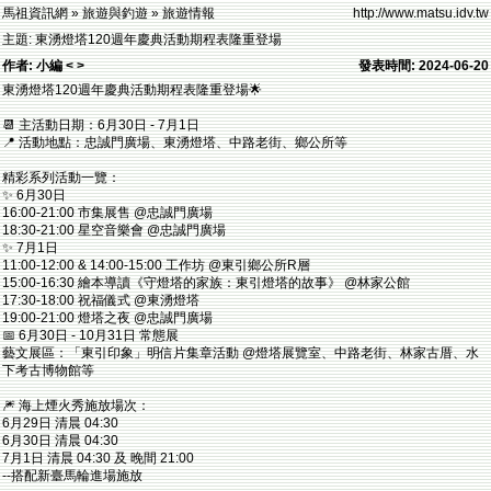
馬祖資訊網 » 旅遊與釣遊 » 旅遊情報
http://www.matsu.idv.tw
主題: 東湧燈塔120週年慶典活動期程表隆重登場
作者: 小編 < >
發表時間: 2024-06-20
東湧燈塔120週年慶典活動期程表隆重登場🌟​
​📆 主活動日期：6月30日 - 7月1日​
📍 活動地點：忠誠門廣場、東湧燈塔、中路老街、鄉公所等​
精彩系列活動一覽：​
✨ 6月30日​
16:00-21:00 市集展售 @忠誠門廣場​
18:30-21:00 星空音樂會 @忠誠門廣場​
✨ 7月1日​
11:00-12:00 & 14:00-15:00 工作坊 @東引鄉公所R層​
15:00-16:30 繪本導讀《守燈塔的家族：東引燈塔的故事》 @林家公館​
17:30-18:00 祝福儀式 @東湧燈塔​
19:00-21:00 燈塔之夜 @忠誠門廣場​
📅 6月30日 - 10月31日 常態展​
藝文展區：「東引印象」明信片集章活動 @燈塔展覽室、中路老街、林家古厝、水
下考古博物館等​
🎆 海上煙火秀施放場次：​
6月29日 清晨 04:30 ​
6月30日 清晨 04:30​
7月1日 清晨 04:30 及 晚間 21:00​
--搭配新臺馬輪進場施放​