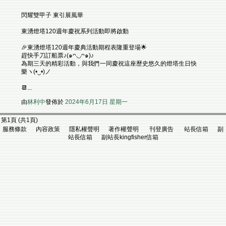
閃耀雙甲子 東引展風華
東湧燈塔120週年慶祝系列活動即將啟動
🎉東湧燈塔120週年慶典活動期程表隆重登場🌟​
趕快手刀訂船票♪(๑ᴖ◡ᴖ๑)♪​
為期三天的精彩活動，與我們一同慶祝這座歷史悠久的燈塔生日快
樂ヽ(•‿•)ノ​
​📆...
由
林利中
發佈於
2024年6月17日 星期一
第1頁 (共1頁)
服務條款 內容政策 隱私權聲明 著作權聲明 刊登廣告 站長信箱 副
站長信箱 副站長kingfisher信箱