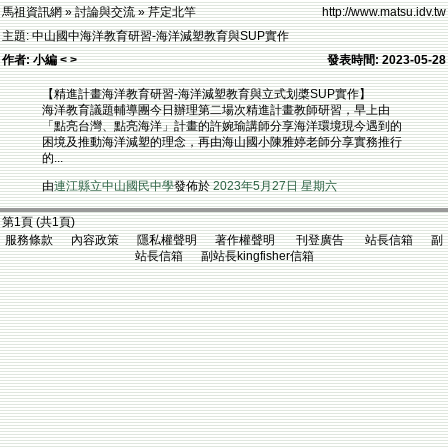
馬祖資訊網 » 討論與交流 » 芹定北竿
http://www.matsu.idv.tw
主題: 中山國中海洋教育研習-海洋減塑教育與SUP實作
作者: 小編 < >
發表時間: 2023-05-28
【精進計畫海洋教育研習-海洋減塑教育與立式划槳SUP實作】
海洋教育議題輔導團今日辦理第二場次精進計畫教師研習，早上由
「點亮台灣、點亮海洋」計畫的許婉瑜講師分享海洋環境現今遇到的
困境及推動海洋減塑的理念，再由海山國小陳雅婷老師分享實務推行
的...
由
連江縣立中山國民中學
發佈於
2023年5月27日 星期六
第1頁 (共1頁)
服務條款 內容政策 隱私權聲明 著作權聲明 刊登廣告 站長信箱 副
站長信箱 副站長kingfisher信箱