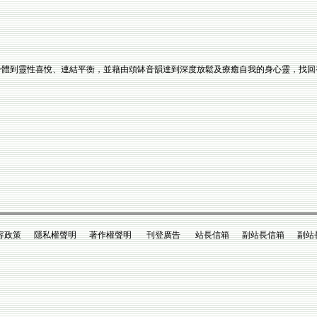
身體到靈性喜悅、連結平衡，並藉由頌缽音韻達到深度放鬆及療癒自我的身心靈，找回
政策 隱私權聲明 著作權聲明 刊登廣告 站長信箱 副站長信箱 副站長king