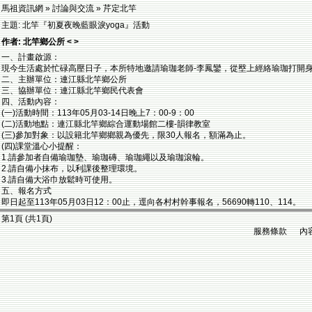
馬祖資訊網 » 討論與交流 » 芹定北竿
主題: 北竿『初夏夜晚藍眼淚yoga』活動
作者: 北竿鄉公所 < >
一、計畫啟源：
現今生活處於忙碌高壓日子，本所特地邀請瑜珈老師-李鳳鑾，從壂上經絡瑜珈打開
二、主辦單位：連江縣北竿鄉公所
三、協辦單位：連江縣北竿鄉民代表會
四、活動內容：
(一)活動時間：113年05月03-14日晚上7：00-9：00
(二)活動地點：連江縣北竿鄉綜合運動場館二樓-韻律教室
(三)參加對象：以設籍北竿鄉鄉親為優先，限30人報名，額滿為止。
(四)課堂溫心小提醒：
1.請參加者自備瑜珈墊、瑜珈磚、瑜珈繩以及瑜珈滾輪。
2.請自備小抹布，以利課後整理環境。
3.請自備大浴巾放鬆時可使用。
五、報名方式
即日起至113年05月03日12：00止，逕向各村村幹事報名，56690轉110、114。
第1頁 (共1頁)
服務條款 內容