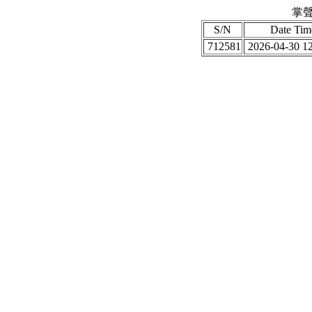
掌聲
S/N
Date Tim
712581
2026-04-30 12