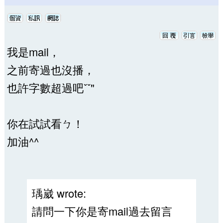
我是mail，
之前寄過也沒播，
也許字數超過吧ˇˇ"
你在試試看ㄅ！
加油^^
瑀崴 wrote:
請問一下你是寄mail過去留言