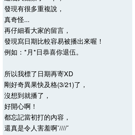
發現有很多重複說，
真奇怪...
再仔細看大家的留言，
發現寫日期比較容易被播出來喔！
例如：*月*日恭喜你退伍。
所以我標了日期再寄XD
剛好奇異果快及格(3/21)了，
沒想到就播了，
好開心啊！
都忘記當初打的內容，
還真是令人害羞啊ˇ////ˇ