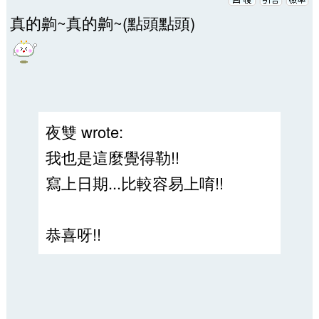
真的齁~真的齁~(點頭點頭)
夜雙 wrote:
我也是這麼覺得勒!!
寫上日期...比較容易上唷!!
恭喜呀!!