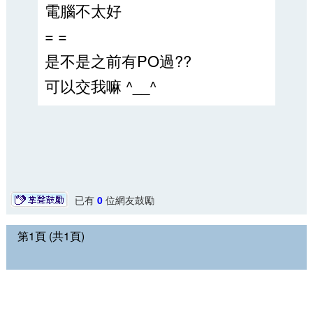
電腦不太好
= =
是不是之前有PO過??
可以交我嘛 ^__^
已有
0
位網友鼓勵
第1頁 (共1頁)