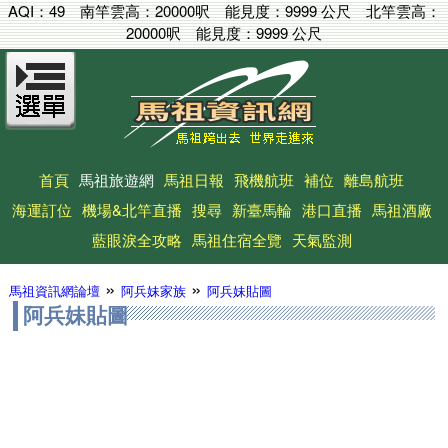
AQI：
49
南竿雲高：
20000呎
能見度：
9999 公尺
北竿雲高：
20000呎
能見度：
9999 公尺
首頁
馬祖旅遊網
馬祖日報
飛機航班
補位
離島航班
海運訂位
機場&北竿直播
搜尋
新臺馬輪
港口直播
馬祖酒廠
藍眼淚全攻略
馬祖住宿全覽
天氣監測
»
»
馬祖資訊網論壇
阿兵妹家族
阿兵妹貼圖
阿兵妹貼圖