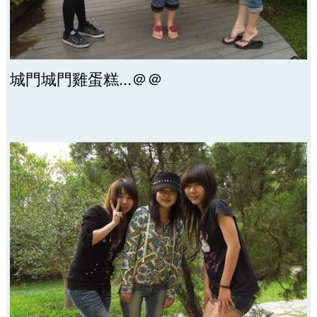
城門城門雞蛋糕...＠＠