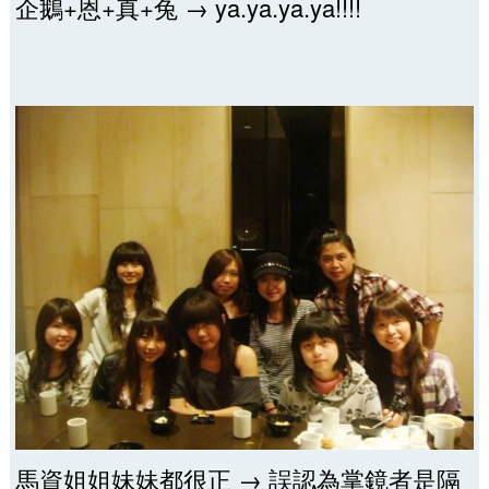
企鵝+恩+真+兔 → ya.ya.ya.ya!!!!
馬資姐姐妹妹都很正 → 誤認為掌鏡者是隔