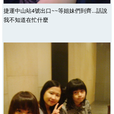
捷運中山站4號出口~~等姐妹們到齊...話說
我不知道在忙什麼