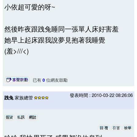
小依超可愛的呀~
然後昨夜跟跩兔睡同一張單人床好害羞
她早上起床跟我說夢見抱著我睡覺
(羞>///<)
已有
0
位網友鼓勵
發表時間 : 2010-03-22 08:26:06
跩兔
家族總管