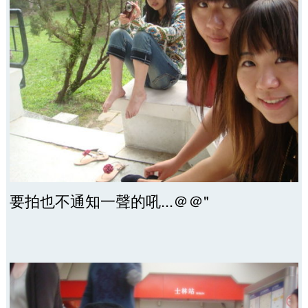
要拍也不通知一聲的吼...＠＠"