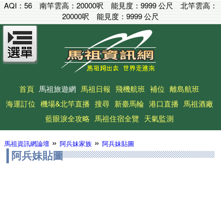
AQI：
56
南竿雲高：
20000呎
能見度：
9999 公尺
北竿雲高：
20000呎
能見度：
9999 公尺
首頁
馬祖旅遊網
馬祖日報
飛機航班
補位
離島航班
海運訂位
機場&北竿直播
搜尋
新臺馬輪
港口直播
馬祖酒廠
藍眼淚全攻略
馬祖住宿全覽
天氣監測
»
»
馬祖資訊網論壇
阿兵妹家族
阿兵妹貼圖
阿兵妹貼圖