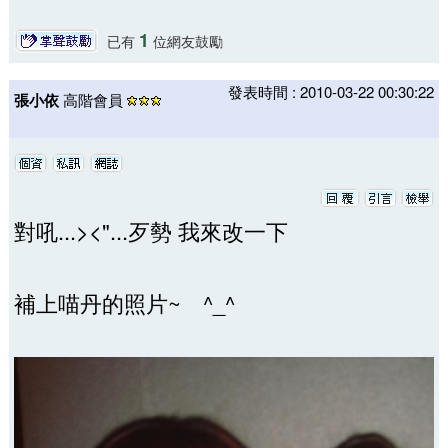
1
已有
位網友鼓勵
發表時間 : 2010-03-22 00:30:22
張小依
高階會員
對吼...><"...歹勢 我來改一下
補上喵丹的照片~ ^_^