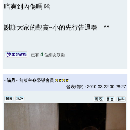
暗爽到內傷嗎 哈
謝謝大家的觀賞~小的先行告退嚕 ^^
4
已有
位網友鼓勵
~喵丹~
前版主�榮譽會員
發表時間 : 2010-03-22 00:28:27