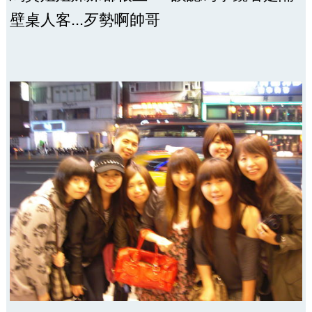
壁桌人客...歹勢啊帥哥