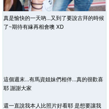
真是愉快的一天吶...又到了要說古拜的時候
了~期待有緣再相會噢 XD
這個週末...有馬資姐妹們相伴...真的很歡喜
耶 謝謝大家
還一直說我本人比照片好看耶 是想要讓我