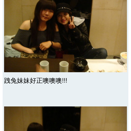
跩兔妹妹好正噢噢噢!!!