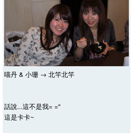
喵丹 & 小珊 → 北竿北竿
話說...這不是我= ="
這是卡卡~