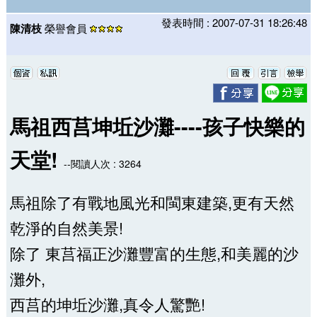
發表時間 : 2007-07-31 18:26:48
陳清枝
榮譽會員
馬祖西莒坤坵沙灘----孩子快樂的
天堂!
--閱讀人次 : 3264
馬祖除了有戰地風光和閩東建築,更有天然
乾淨的自然美景!
除了 東莒福正沙灘豐富的生態,和美麗的沙
灘外,
西莒的坤坵沙灘,真令人驚艷!