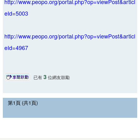
http://www.peopo.org/portal.php?op=viewPost&articl
eId=5003
http://www.peopo.org/portal.php?op=viewPost&articl
eId=4967
3
已有
位網友鼓勵
第1頁 (共1頁)