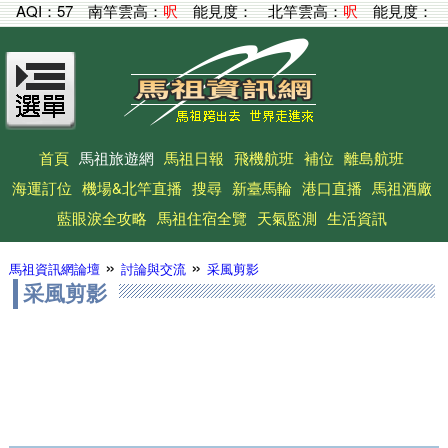
AQI：
57
南竿雲高：
呎
能見度：
北竿雲高：
呎
能見度：
首頁
馬祖旅遊網
馬祖日報
飛機航班
補位
離島航班
海運訂位
機場&北竿直播
搜尋
新臺馬輪
港口直播
馬祖酒廠
藍眼淚全攻略
馬祖住宿全覽
天氣監測
生活資訊
»
»
馬祖資訊網論壇
討論與交流
采風剪影
采風剪影