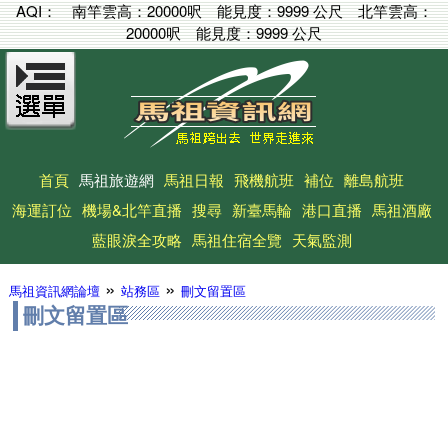
AQI：
南竿雲高：
20000呎
能見度：
9999 公尺
北竿雲高：
20000呎
能見度：
9999 公尺
首頁
馬祖旅遊網
馬祖日報
飛機航班
補位
離島航班
海運訂位
機場&北竿直播
搜尋
新臺馬輪
港口直播
馬祖酒廠
藍眼淚全攻略
馬祖住宿全覽
天氣監測
»
»
馬祖資訊網論壇
站務區
刪文留置區
刪文留置區