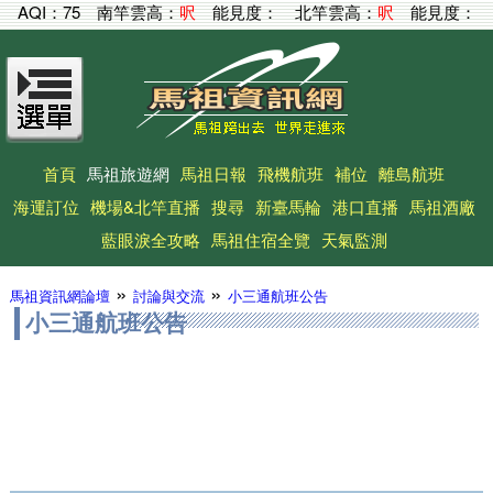
AQI：
75
南竿雲高：
呎
能見度：
北竿雲高：
呎
能見度：
首頁
馬祖旅遊網
馬祖日報
飛機航班
補位
離島航班
海運訂位
機場&北竿直播
搜尋
新臺馬輪
港口直播
馬祖酒廠
藍眼淚全攻略
馬祖住宿全覽
天氣監測
»
»
馬祖資訊網論壇
討論與交流
小三通航班公告
小三通航班公告