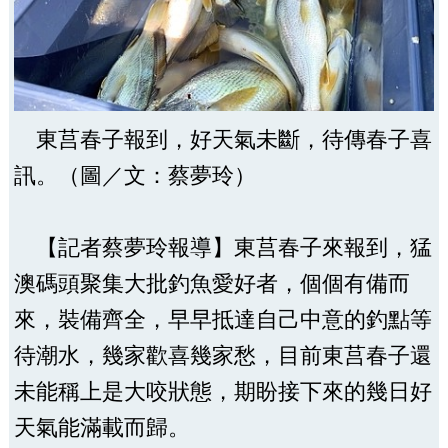
東莒春子報到，好天氣未斷，待傳春子喜
訊。（圖／文：蔡夢玲）
【記者蔡夢玲報導】東莒春子來報到，猛
澳碼頭聚集大批釣魚愛好者，個個有備而
來，裝備齊全，早早抵達自己中意的釣點等
待潮水，幾家歡喜幾家愁，目前東莒春子還
未能稱上是大咬狀態，期盼接下來的幾日好
天氣能滿載而歸。