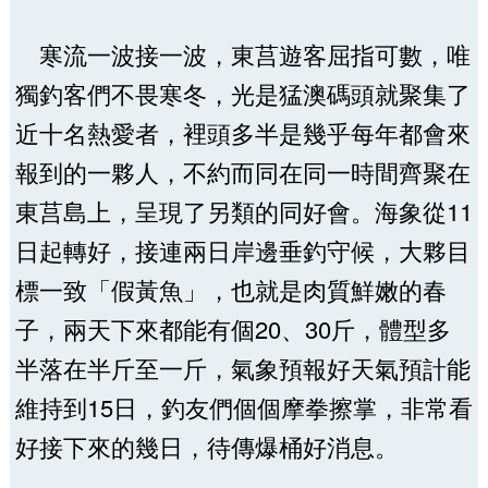
寒流一波接一波，東莒遊客屈指可數，唯
獨釣客們不畏寒冬，光是猛澳碼頭就聚集了
近十名熱愛者，裡頭多半是幾乎每年都會來
報到的一夥人，不約而同在同一時間齊聚在
東莒島上，呈現了另類的同好會。海象從11
日起轉好，接連兩日岸邊垂釣守候，大夥目
標一致「假黃魚」，也就是肉質鮮嫩的春
子，兩天下來都能有個20、30斤，體型多
半落在半斤至一斤，氣象預報好天氣預計能
維持到15日，釣友們個個摩拳擦掌，非常看
好接下來的幾日，待傳爆桶好消息。