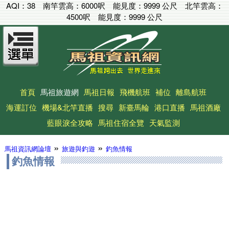
AQI：
38
南竿雲高：
6000呎
能見度：
9999 公尺
北竿雲高：
4500呎
能見度：
9999 公尺
首頁
馬祖旅遊網
馬祖日報
飛機航班
補位
離島航班
海運訂位
機場&北竿直播
搜尋
新臺馬輪
港口直播
馬祖酒廠
藍眼淚全攻略
馬祖住宿全覽
天氣監測
»
»
馬祖資訊網論壇
旅遊與釣遊
釣魚情報
釣魚情報