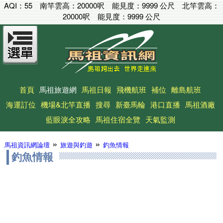
AQI：
55
南竿雲高：
20000呎
能見度：
9999 公尺
北竿雲高：
20000呎
能見度：
9999 公尺
首頁
馬祖旅遊網
馬祖日報
飛機航班
補位
離島航班
海運訂位
機場&北竿直播
搜尋
新臺馬輪
港口直播
馬祖酒廠
藍眼淚全攻略
馬祖住宿全覽
天氣監測
»
»
馬祖資訊網論壇
旅遊與釣遊
釣魚情報
釣魚情報