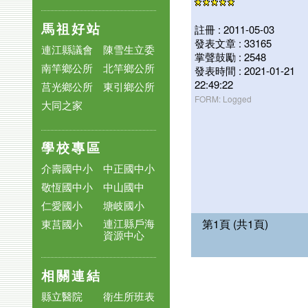
馬祖好站
註冊 : 2011-05-03
發表文章 : 33165
連江縣議會
陳雪生立委
掌聲鼓勵 : 2548
南竿鄉公所
北竿鄉公所
發表時間 : 2021-01-21
22:49:22
莒光鄉公所
東引鄉公所
FORM: Logged
大同之家
學校專區
介壽國中小
中正國中小
敬恆國中小
中山國中
仁愛國小
塘岐國小
第1頁 (共1頁)
連江縣戶海
東莒國小
資源中心
相關連結
縣立醫院
衛生所班表