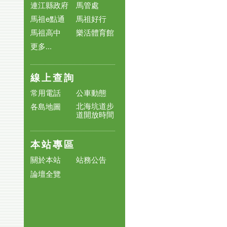
連江縣政府
馬管處
馬祖e點通
馬祖好行
馬祖高中
樂活體育館
更多...
線上查詢
常用電話
公車動態
北海坑道步
各島地圖
道開放時間
本站專區
關於本站
站務公告
論壇全覽