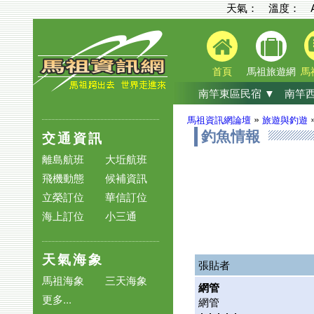
天氣： 溫度：
首頁
馬祖旅遊網
馬
南竿東區民宿 ▼
南竿西
»
馬祖資訊網論壇
旅遊與釣遊
交通資訊
釣魚情報
離島航班
大坵航班
飛機動態
候補資訊
立榮訂位
華信訂位
海上訂位
小三通
天氣海象
張貼者
馬祖海象
三天海象
網管
更多...
網管