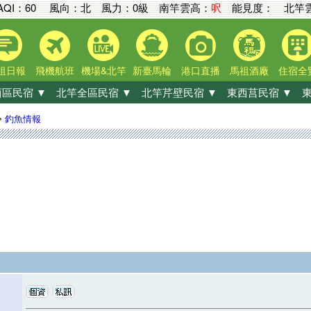
AQI：
60
風向：北 風力：0級
南竿雲高：
呎
能見度：
北竿雲
祖日報
飛機航班
機場&北竿
新臺馬輪
港口直播
馬祖酒廠
住宿全
區民宿 ▼
北竿全區民宿 ▼
北竿芹壁民宿 ▼
東西莒民宿 ▼
東
»
釣魚情報