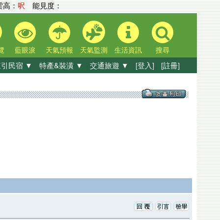
高：
呎
能見度：
覽
藍眼淚
天氣預報
天氣監測
生活資訊
搜尋
引民宿 ▼
特產&裝潢 ▼
交通旅遊 ▼
[登入]
[註冊]