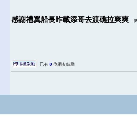
感謝禮翼船長昨載添哥去渡礁拉爽爽
--
已有
0
位網友鼓勵