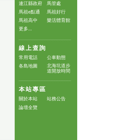
連江縣政府
馬管處
馬祖e點通
馬祖好行
馬祖高中
樂活體育館
更多...
線上查詢
常用電話
公車動態
北海坑道步
各島地圖
道開放時間
本站專區
關於本站
站務公告
論壇全覽