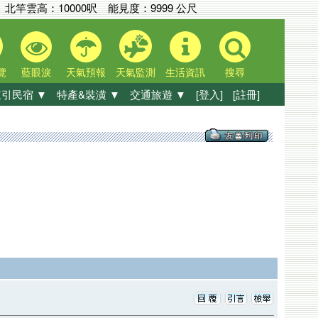
北竿雲高：
10000呎
能見度：
9999 公尺
覽
藍眼淚
天氣預報
天氣監測
生活資訊
搜尋
引民宿 ▼
特產&裝潢 ▼
交通旅遊 ▼
[登入]
[註冊]