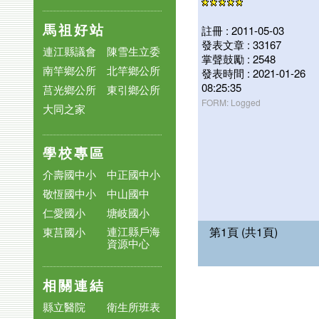
馬祖好站
註冊 : 2011-05-03
發表文章 : 33167
連江縣議會
陳雪生立委
掌聲鼓勵 : 2548
南竿鄉公所
北竿鄉公所
發表時間 : 2021-01-26
08:25:35
莒光鄉公所
東引鄉公所
FORM: Logged
大同之家
學校專區
介壽國中小
中正國中小
敬恆國中小
中山國中
仁愛國小
塘岐國小
第1頁 (共1頁)
連江縣戶海
東莒國小
資源中心
相關連結
縣立醫院
衛生所班表