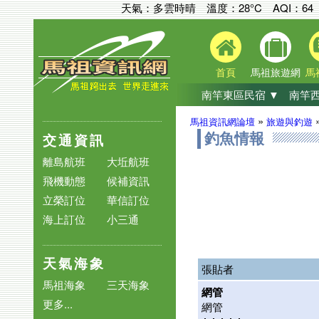
天氣：多雲時晴 溫度：28°C
AQI：
64
首頁
馬祖旅遊網
馬
南竿東區民宿 ▼
南竿西
»
馬祖資訊網論壇
旅遊與釣遊
交通資訊
釣魚情報
離島航班
大坵航班
飛機動態
候補資訊
立榮訂位
華信訂位
海上訂位
小三通
天氣海象
張貼者
馬祖海象
三天海象
網管
更多...
網管