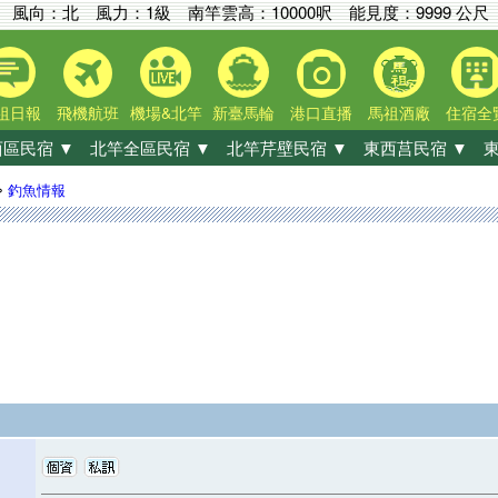
風向：北 風力：1級
南竿雲高：
10000呎
能見度：
9999 公尺
祖日報
飛機航班
機場&北竿
新臺馬輪
港口直播
馬祖酒廠
住宿全
區民宿 ▼
北竿全區民宿 ▼
北竿芹壁民宿 ▼
東西莒民宿 ▼
東
»
釣魚情報