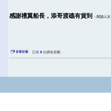
感謝禮翼船長，添哥渡礁有貨到
--閱讀人次 :
已有
0
位網友鼓勵