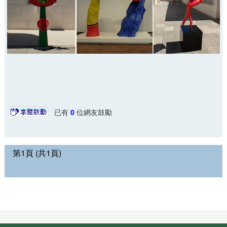
已有
0
位網友鼓勵
第1頁 (共1頁)