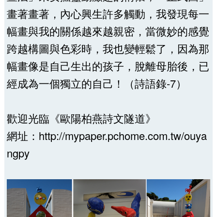
畫著畫著，內心興生許多觸動，我發現每一
幅畫與我的關係越來越親密，當微妙的感覺
跨越構圖與色彩時，我也變輕鬆了，因為那
幅畫像是自己生出的孩子，脫離母胎後，已
經成為一個獨立的自己！（詩語錄-7）
歡迎光臨《歐陽柏燕詩文隧道》
網址：http://mypaper.pchome.com.tw/ouya
ngpy