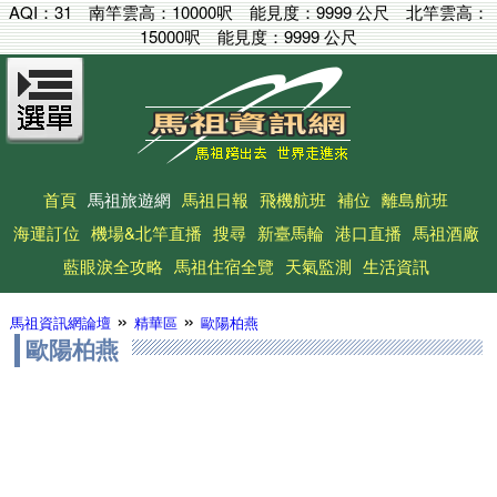
AQI：
31
南竿雲高：
10000呎
能見度：
9999 公尺
北竿雲高：
15000呎
能見度：
9999 公尺
首頁
馬祖旅遊網
馬祖日報
飛機航班
補位
離島航班
海運訂位
機場&北竿直播
搜尋
新臺馬輪
港口直播
馬祖酒廠
藍眼淚全攻略
馬祖住宿全覽
天氣監測
生活資訊
»
»
馬祖資訊網論壇
精華區
歐陽柏燕
歐陽柏燕