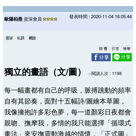
發表時間 : 2020-11-04 16:05:44
歐陽柏燕
資深會員
獨立的畫語（文/圖）
--閱讀人次 : 1198
每一幅畫都有自己的呼吸，脈搏跳動的頻率
自有其節奏，面對十五幅詩/圖繪本草圖，
我像擁抱許多彩色夢，每一道顏彩日夜都會
親吻、撫摩我，多情的我只能選擇「循環式
畫法」來安撫靈動激越的情懷，「正式圖」