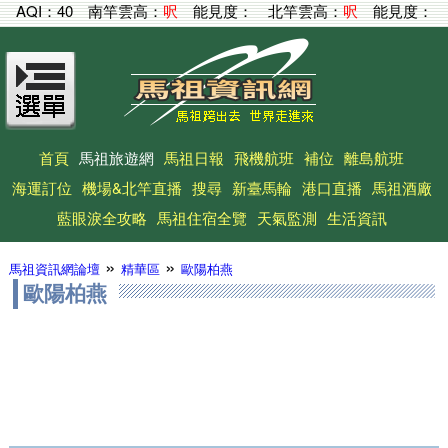
AQI：
40
南竿雲高：
呎
能見度：
北竿雲高：
呎
能見度：
首頁
馬祖旅遊網
馬祖日報
飛機航班
補位
離島航班
海運訂位
機場&北竿直播
搜尋
新臺馬輪
港口直播
馬祖酒廠
藍眼淚全攻略
馬祖住宿全覽
天氣監測
生活資訊
»
»
馬祖資訊網論壇
精華區
歐陽柏燕
歐陽柏燕