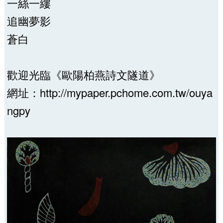
一絲一縷
追幽夢影
蒼白
歡迎光臨《歐陽柏燕詩文隧道》
網址：http://mypaper.pchome.com.tw/ouya
ngpy