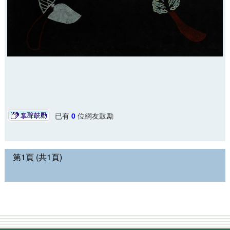
已有
0
位網友鼓勵
第1頁 (共1頁)