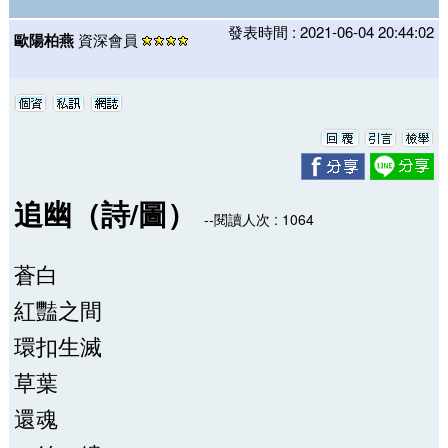
發表時間 : 2021-06-04 20:44:02
歐陽柏燕
資深會員
追幽（詩/圖）
--閱讀人次 : 1064
蒼白
紅豔之間
環扣生滅
草葉
還魂