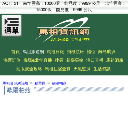
AQI：
31
南竿雲高：
10000呎
能見度：
9999 公尺
北竿雲高：
15000呎
能見度：
9999 公尺
首頁
馬祖旅遊網
馬祖日報
飛機航班
補位
離島航班
海運訂位
機場&北竿直播
搜尋
新臺馬輪
港口直播
馬祖酒廠
藍眼淚全攻略
馬祖住宿全覽
天氣監測
生活資訊
»
»
馬祖資訊網論壇
精華區
歐陽柏燕
歐陽柏燕