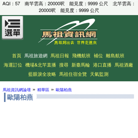
AQI：
57
南竿雲高：
20000呎
能見度：
9999 公尺
北竿雲高：
20000呎
能見度：
9999 公尺
首頁
馬祖旅遊網
馬祖日報
飛機航班
補位
離島航班
海運訂位
機場&北竿直播
搜尋
新臺馬輪
港口直播
馬祖酒廠
藍眼淚全攻略
馬祖住宿全覽
天氣監測
»
»
馬祖資訊網論壇
精華區
歐陽柏燕
歐陽柏燕