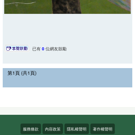
已有
0
位網友鼓勵
第1頁 (共1頁)
服務條款
內容政策
隱私權聲明
著作權聲明