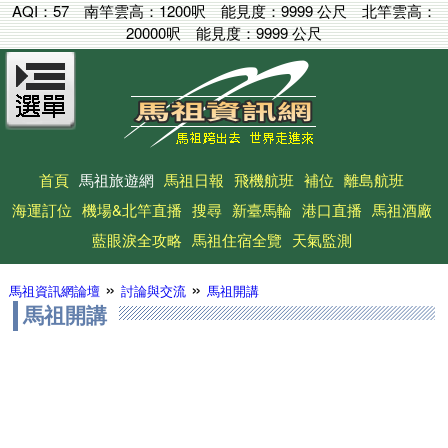
AQI：
57
南竿雲高：
1200呎
能見度：
9999 公尺
北竿雲高：
20000呎
能見度：
9999 公尺
首頁
馬祖旅遊網
馬祖日報
飛機航班
補位
離島航班
海運訂位
機場&北竿直播
搜尋
新臺馬輪
港口直播
馬祖酒廠
藍眼淚全攻略
馬祖住宿全覽
天氣監測
»
»
馬祖資訊網論壇
討論與交流
馬祖開講
馬祖開講