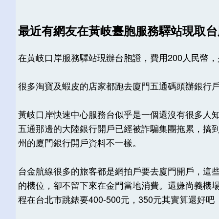
最近有網友在黃岐臺胞服務驛站現取
在黃岐口岸服務驛站現辦台胞證，費用200人民幣
很多淘寶及蝦皮的店家都跑去廈門五通碼頭辦銀行
黃岐口岸快速中心服務台似乎是一個還沒有很多人知
五通那邊的大陸銀行開戶已經被詐騙集團拖累，搞
州的廈門銀行開戶資料不一樣。
台金航線很多的旅客都是網拍戶要去廈門開戶，這
的機位，卻不留下來在金門當地消費。還嫌尚義機場到
程在台北市跳錶要400-500元，350元其實算還好吧