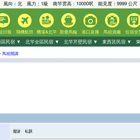
風向：北 風力：1級
南竿雲高：
10000呎
能見度：
9999 公尺
祖日報
飛機航班
機場&北竿
新臺馬輪
港口直播
馬祖酒廠
住宿全
區民宿 ▼
北竿全區民宿 ▼
北竿芹壁民宿 ▼
東西莒民宿 ▼
東
»
馬祖開講