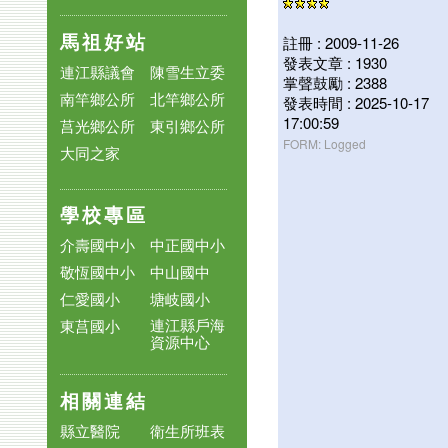
馬祖好站
註冊 : 2009-11-26
發表文章 : 1930
連江縣議會
陳雪生立委
掌聲鼓勵 : 2388
南竿鄉公所
北竿鄉公所
發表時間 : 2025-10-17
17:00:59
莒光鄉公所
東引鄉公所
FORM: Logged
大同之家
學校專區
介壽國中小
中正國中小
敬恆國中小
中山國中
仁愛國小
塘岐國小
連江縣戶海
東莒國小
資源中心
相關連結
縣立醫院
衛生所班表