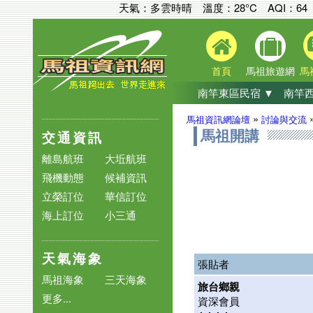
天氣：多雲時晴 溫度：28°C
AQI：
64
首頁
馬祖旅遊網
馬
南竿東區民宿 ▼
南竿西
»
馬祖資訊網論壇
討論與交流
交通資訊
馬祖開講
離島航班
大坵航班
飛機動態
候補資訊
立榮訂位
華信訂位
海上訂位
小三通
天氣海象
張貼者
馬祖海象
三天海象
旅台鄉親
更多...
資深會員