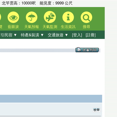
北竿雲高：
10000呎
能見度：
9999 公尺
覽
藍眼淚
天氣預報
天氣監測
生活資訊
搜尋
引民宿 ▼
特產&裝潢 ▼
交通旅遊 ▼
[登入]
[註冊]