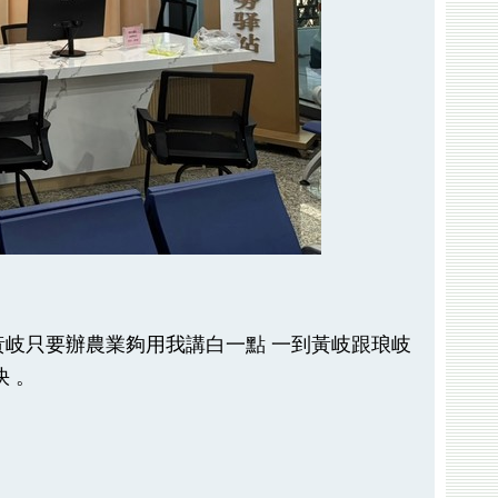
等黃岐只要辦農業夠用我講白一點 一到黃岐跟琅岐
 。