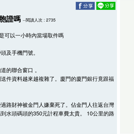
台胞證嗎
--閱讀人次 : 2735
，是可以一小時內當場取件嗎
戶頭及手機門號。
道的聯合窗口 。
到送件資料越來越複雜了。廈門的廈門銀行竟跟福
些過路財神被金門人嫌棄死了。佔金門人往返台灣
水頭碼頭的350元計程車費太貴。 10公里的路