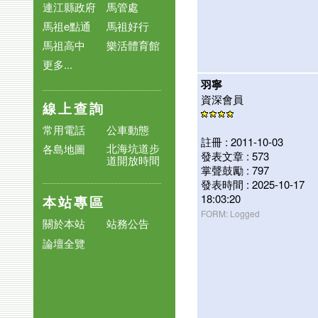
連江縣政府
馬管處
馬祖e點通
馬祖好行
馬祖高中
樂活體育館
更多...
羽寧
資深會員
線上查詢
常用電話
公車動態
註冊 : 2011-10-03
北海坑道步
各島地圖
發表文章 : 573
道開放時間
掌聲鼓勵 : 797
發表時間 : 2025-10-17
18:03:20
本站專區
FORM: Logged
關於本站
站務公告
論壇全覽