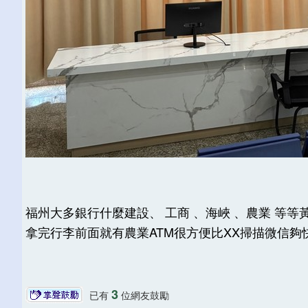
福州大多銀行什麼建設、 工商 、海峽 、農業 等
拿完行李前面就有農業ATM很方便比XX掃描微信夠快
3
已有
位網友鼓勵