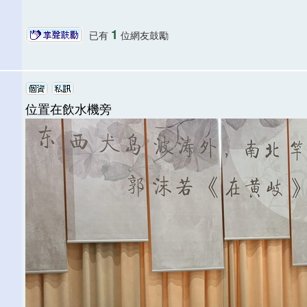
1
已有
位網友鼓勵
位置在飲水機旁