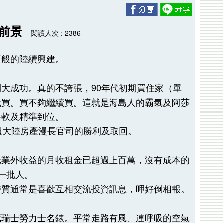
的前景
--閱讀人次 : 2386
筍般的陸續興建。
大成功。真的不誇張，90年代初期買住家（單
就買。買不夠繼續買。這就是海島人的霸氣及阿莎
手軟及精準到位。
過大陸房產漫長官司的勝利及取回。
光業外收益的月收租金已超過上百萬，沒有成本的
一批人。
特質通常是喜歡互相交流投資訊息，呷好倒相報。
藏瑞士勞力士名錶。平常走路有風、連呼吸的空氣