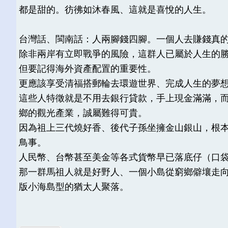
都是甜的。彷彿如沐春風、這就是喜悅的人生。
台灣話、閩南話：人兩腳錢四腳。一個人去賺錢真
除非兩岸有立即戰爭的風險，這群人已屬於人生的
但要記得海外資產配置的重要性。
更應該享受清福搭郵輪去環遊世界、完成人生的夢
這些人特徵就是不用去銀行貸款，手上現金滿滿，
鄉的觀光產業，誠屬難得可貴。
因為祖上三代燒好香、後代子孫坐擁金山銀山，根
鳥事。
人民幣、台幣甚至美金等各式貨幣早已落底仔（口
那一群馬祖人就是好野人、一個小島從窮鄉僻壤走
版小海島型的猶太人聚落。