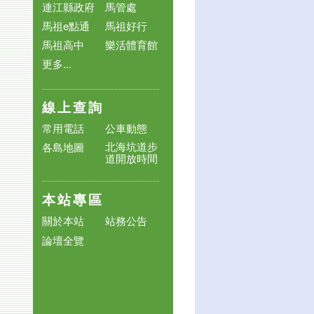
連江縣政府
馬管處
馬祖e點通
馬祖好行
馬祖高中
樂活體育館
更多...
線上查詢
常用電話
公車動態
北海坑道步
各島地圖
道開放時間
本站專區
關於本站
站務公告
論壇全覽