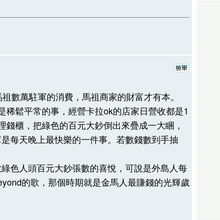
馬祖數萬駐軍的消費，馬祖商家的財富才有本。
萬是稀鬆平常的事，經營卡拉ok的店家日營收都是1
理錢櫃，把綠色的百元大鈔倒出來疊成一大睏，
庫是每天晚上最快樂的一件事。若數錢數到手抽
數綠色人頭百元大鈔張數的喜悅，可說是外島人每
yond的歌，那個時期就是金馬人最賺錢的光輝歲