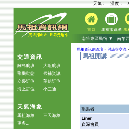
天氣： 溫度：
首頁
馬祖旅遊網
馬
南竿東區民宿 ▼
南竿西
»
馬祖資訊網論壇
討論與交流
交通資訊
馬祖開講
離島航班
大坵航班
飛機動態
候補資訊
立榮訂位
華信訂位
海上訂位
小三通
天氣海象
張貼者
馬祖海象
三天海象
Liner
更多...
資深會員