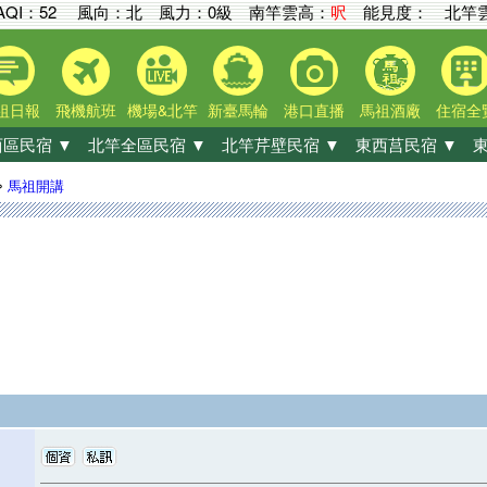
AQI：
52
風向：北 風力：0級
南竿雲高：
呎
能見度：
北竿雲
祖日報
飛機航班
機場&北竿
新臺馬輪
港口直播
馬祖酒廠
住宿全
區民宿 ▼
北竿全區民宿 ▼
北竿芹壁民宿 ▼
東西莒民宿 ▼
東
»
馬祖開講