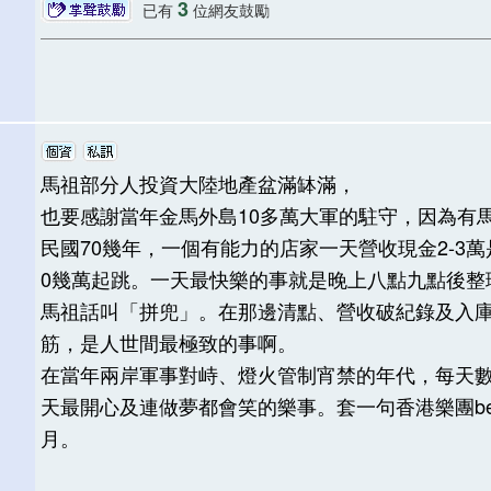
3
已有
位網友鼓勵
馬祖部分人投資大陸地產盆滿缽滿，
也要感謝當年金馬外島10多萬大軍的駐守，因為有
民國70幾年，一個有能力的店家一天營收現金2-3
0幾萬起跳。一天最快樂的事就是晚上八點九點後整
馬祖話叫「拼兜」。在那邊清點、營收破紀錄及入
筋，是人世間最極致的事啊。
在當年兩岸軍事對峙、燈火管制宵禁的年代，每天
天最開心及連做夢都會笑的樂事。套一句香港樂團be
月。