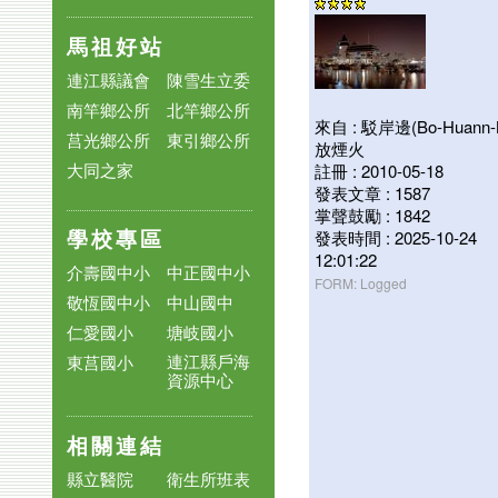
馬祖好站
連江縣議會
陳雪生立委
南竿鄉公所
北竿鄉公所
來自 : 駁岸邊(Bo-Huann-B
莒光鄉公所
東引鄉公所
放煙火
大同之家
註冊 : 2010-05-18
發表文章 : 1587
掌聲鼓勵 : 1842
學校專區
發表時間 : 2025-10-24
12:01:22
介壽國中小
中正國中小
FORM: Logged
敬恆國中小
中山國中
仁愛國小
塘岐國小
連江縣戶海
東莒國小
資源中心
相關連結
縣立醫院
衛生所班表