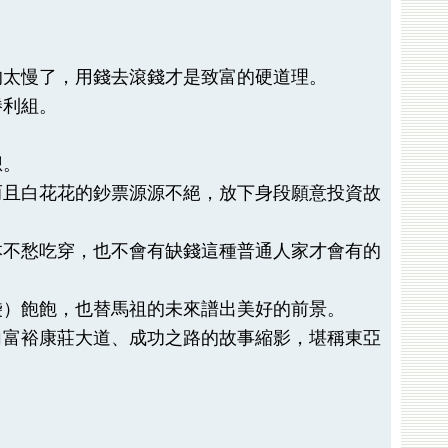
的太慢了，用錢去滾錢才是致富的硬道理。
勝利組。
想。
而且白花花的鈔票源源不絕，放下身段願意投資故
本不愁吃穿，也不會有缺錢這種普通人家才會有的
袋）飽飽，也替馬祖的未來譜出美好的前景。
向富裕康莊大道、成功之路的故事縮影，堪稱東亞