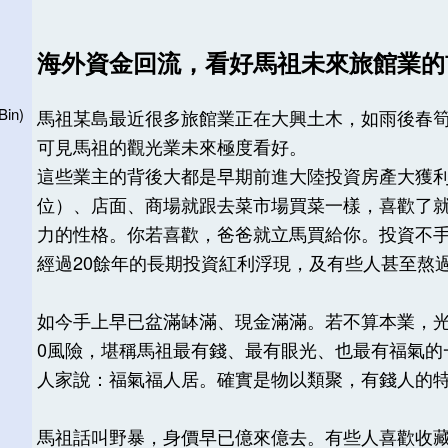
海外資金回流，看好馬祖未來旅館業
in)
馬祖某島最近很多旅館業正在大興土木，如雨後春
可見馬祖的觀光業未來極度看好。
這些業主的背後大都是早期前進大陸投資房產大獲利
位）、店面、商場就跟去菜市場買菜一樣，喜歡了
力的性格。你若喜歡，爸爸就立馬買給你。投資不
經過20餘年的長期投資紅利浮現，及有些人甚至熬
如今手上早已盆滿缽滿、現金滿滿。若不算本業，
0風險，堪稱馬祖最有錢、最有眼光、也最有福氣的
人家說：福氣福人居。確實是物以類聚，有錢人的
馬祖話叫野暴，身價早已億來億去。有些人喜歡收