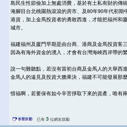
島民生性節儉加上無處消費，基於有土私有財的傳統
淹腳目台北桃園熱滾滾的房市、及80年90年代初
港資，加上金馬投資者的勇敢西進，才能把福州和
城市。
福建福州及廈門早期是由台商、港商及金馬投資客
因為有海外資金的湧入，才會有台灣海峽西岸帶的
說一句難聽點，若沒有當初台商及金馬人的大舉西
金馬人的遠見及投資大膽果決，福建不可能發展那
惜福啊，若要保有如今辛苦掙取下來的資產，唯有
3
已有
位網友鼓勵