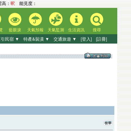
高：
呎
能見度：
覽
藍眼淚
天氣預報
天氣監測
生活資訊
搜尋
引民宿 ▼
特產&裝潢 ▼
交通旅遊 ▼
[登入]
[註冊]