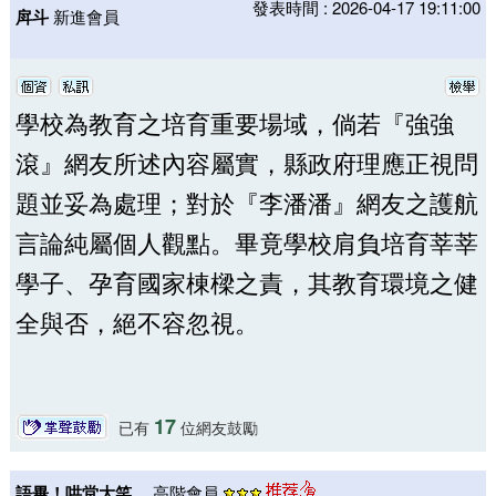
發表時間 : 2026-04-17 19:11:00
戽斗
新進會員
學校為教育之培育重要場域，倘若『強強
滾』網友所述內容屬實，縣政府理應正視問
題並妥為處理；對於『李潘潘』網友之護航
言論純屬個人觀點。畢竟學校肩負培育莘莘
學子、孕育國家棟樑之責，其教育環境之健
全與否，絕不容忽視。
17
已有
位網友鼓勵
語畢！哄堂大笑。
高階會員