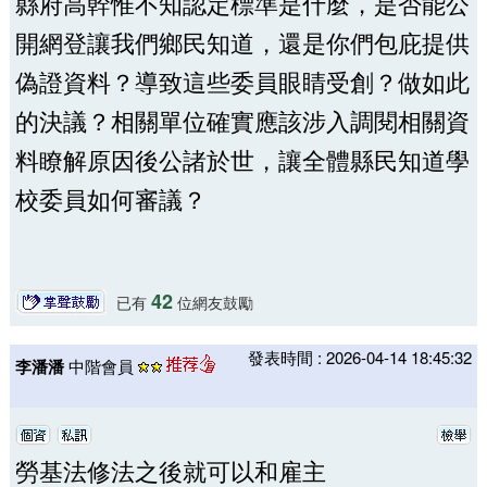
縣府高幹惟不知認定標準是什麼，是否能公
開網登讓我們鄉民知道，還是你們包庇提供
偽證資料？導致這些委員眼睛受創？做如此
的決議？相關單位確實應該涉入調閱相關資
料瞭解原因後公諸於世，讓全體縣民知道學
校委員如何審議？
42
已有
位網友鼓勵
發表時間 : 2026-04-14 18:45:32
李潘潘
中階會員
勞基法修法之後就可以和雇主