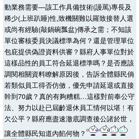
動業務需要—該工作具備技術(謾罵)專長及
稀少(上班趴睡)性,致機關難以羅致接替人選
或尚有經驗(敲鍋碗瓢盆)傳承之需；不知該
單位審核委員決議標準為何？還是管理單位
包庇提供偽證資料供審？縣府人事單位對於
這樣品性的員工符合延退標準嗎？是否應該
調閱相關資料瞭解原因後，告訴全體縣民倘
若類似員工得否仿傚，優先申請延退或直接
幹到70歲？真的有夠糟糕…這樣對前奉公守
法、努力以赴已屆齡退休員工情何以堪﹗有
欠公平？縣府應盡速澈底調查後公諸於世，
讓全體縣民知道內餡何物？