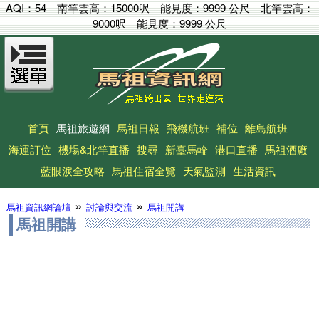
AQI：
54
南竿雲高：
15000呎
能見度：
9999 公尺
北竿雲高：
9000呎
能見度：
9999 公尺
首頁
馬祖旅遊網
馬祖日報
飛機航班
補位
離島航班
海運訂位
機場&北竿直播
搜尋
新臺馬輪
港口直播
馬祖酒廠
藍眼淚全攻略
馬祖住宿全覽
天氣監測
生活資訊
»
»
馬祖資訊網論壇
討論與交流
馬祖開講
馬祖開講