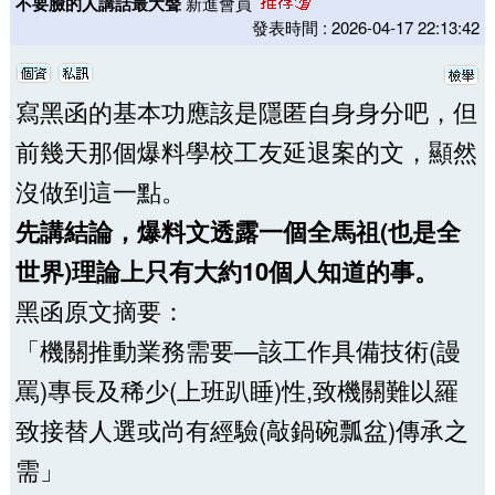
不要臉的人講話最大聲
新進會員
發表時間 : 2026-04-17 22:13:42
寫黑函的基本功應該是隱匿自身身分吧，但
前幾天那個爆料學校工友延退案的文，顯然
沒做到這一點。
先講結論，爆料文透露一個全馬祖(也是全
世界)理論上只有大約10個人知道的事。
黑函原文摘要：
「機關推動業務需要—該工作具備技術(謾
罵)專長及稀少(上班趴睡)性,致機關難以羅
致接替人選或尚有經驗(敲鍋碗瓢盆)傳承之
需」