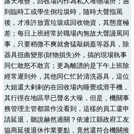
露天堆疊，回收場內作為私人堆物場所；遇
到臨時工或學生倒垃圾時，隨時大聲指罵
後，才准許放置垃圾或回收物資，其態度極
差；每日上班經常於職場內無故大聲謾罵同
事，只要稍微不爽就會猛敲鍋蓋等器具，除
器具扭曲變形(財物損失)外，搞的現場執事
同仁敢怒不敢言；更為離譜的是下午上班除
經常遲到外，其他同仁忙於清洗器具，這位
大姐還大剌剌的在回收場內睡覺或滑手機，
其行徑在地區早已聲名大噪，但是，機關事
務管理主管都當作沒看到，這樣的員工還申
請延退，聽說赫然過關？依連江縣政府工友
協商延後退休作業要點，竟然還符合機關推