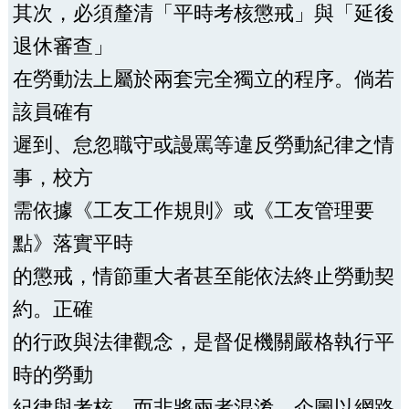
其次，必須釐清「平時考核懲戒」與「延後
退休審查」
在勞動法上屬於兩套完全獨立的程序。倘若
該員確有
遲到、怠忽職守或謾罵等違反勞動紀律之情
事，校方
需依據《工友工作規則》或《工友管理要
點》落實平時
的懲戒，情節重大者甚至能依法終止勞動契
約。正確
的行政與法律觀念，是督促機關嚴格執行平
時的勞動
紀律與考核，而非將兩者混淆，企圖以網路