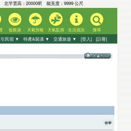
北竿雲高：
20000呎
能見度：
9999 公尺
覽
藍眼淚
天氣預報
天氣監測
生活資訊
搜尋
引民宿 ▼
特產&裝潢 ▼
交通旅遊 ▼
[登入]
[註冊]