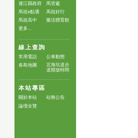
連江縣政府
馬管處
馬祖e點通
馬祖好行
馬祖高中
樂活體育館
更多...
線上查詢
常用電話
公車動態
北海坑道步
各島地圖
道開放時間
本站專區
關於本站
站務公告
論壇全覽