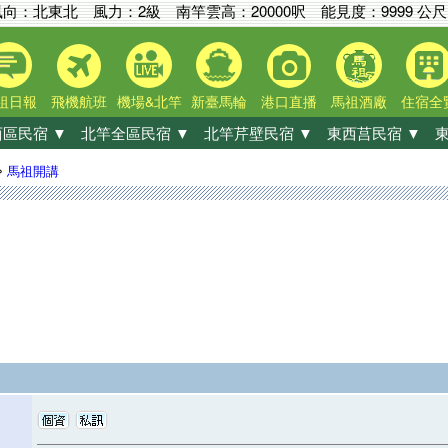
向：北東北 風力：2級
南竿雲高：
20000呎
能見度：
9999 公尺
祖日報
飛機航班
機場&北竿
新臺馬輪
港口直播
馬祖酒廠
住宿全
區民宿 ▼
北竿全區民宿 ▼
北竿芹壁民宿 ▼
東西莒民宿 ▼
東
»
馬祖開講