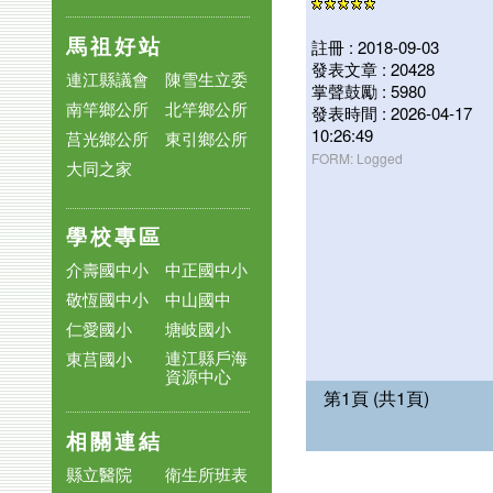
馬祖好站
註冊 : 2018-09-03
發表文章 : 20428
連江縣議會
陳雪生立委
掌聲鼓勵 : 5980
南竿鄉公所
北竿鄉公所
發表時間 : 2026-04-17
10:26:49
莒光鄉公所
東引鄉公所
FORM: Logged
大同之家
學校專區
介壽國中小
中正國中小
敬恆國中小
中山國中
仁愛國小
塘岐國小
連江縣戶海
東莒國小
資源中心
第1頁 (共1頁)
相關連結
縣立醫院
衛生所班表