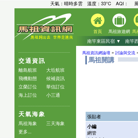
天氣：晴時多雲 溫度：33°C
AQI：
風
首頁
馬祖旅遊網
馬
南竿東區民宿 ▼
南竿西
»
馬祖資訊網論壇
討論與交流
交通資訊
馬祖開講
離島航班
大坵航班
飛機動態
候補資訊
立榮訂位
華信訂位
海上訂位
小三通
天氣海象
張貼者
馬祖海象
三天海象
小編
更多...
網管