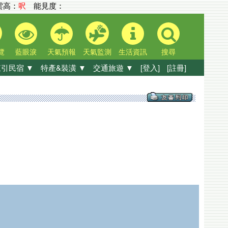
高：
呎
能見度：
覽
藍眼淚
天氣預報
天氣監測
生活資訊
搜尋
引民宿 ▼
特產&裝潢 ▼
交通旅遊 ▼
[登入]
[註冊]