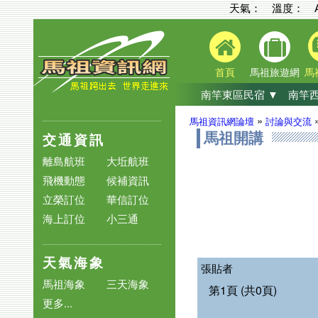
天氣： 溫度：
首頁
馬祖旅遊網
馬
南竿東區民宿 ▼
南竿西
»
馬祖資訊網論壇
討論與交流
交通資訊
馬祖開講
離島航班
大坵航班
飛機動態
候補資訊
立榮訂位
華信訂位
海上訂位
小三通
天氣海象
張貼者
馬祖海象
三天海象
第1頁 (共0頁)
更多...