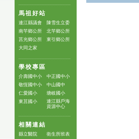
馬祖好站
連江縣議會
陳雪生立委
南竿鄉公所
北竿鄉公所
莒光鄉公所
東引鄉公所
大同之家
學校專區
介壽國中小
中正國中小
敬恆國中小
中山國中
仁愛國小
塘岐國小
連江縣戶海
東莒國小
資源中心
相關連結
縣立醫院
衛生所班表