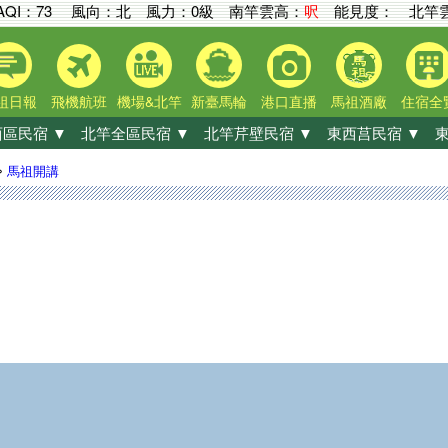
AQI：
73
風向：北 風力：0級
南竿雲高：
呎
能見度：
北竿雲
祖日報
飛機航班
機場&北竿
新臺馬輪
港口直播
馬祖酒廠
住宿全
區民宿 ▼
北竿全區民宿 ▼
北竿芹壁民宿 ▼
東西莒民宿 ▼
東
»
馬祖開講