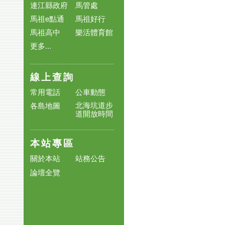
連江縣政府
馬管處
馬祖e點通
馬祖好行
馬祖高中
樂活體育館
更多...
線上查詢
常用電話
公車動態
北海坑道步
各島地圖
道開放時間
本站專區
關於本站
站務公告
論壇全覽