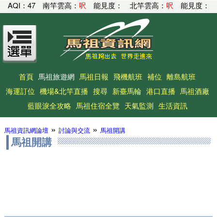
AQI：
47
南竿雲高：
呎
能見度：
北竿雲高：
呎
能見度：
首頁
馬祖旅遊網
馬祖日報
飛機航班
補位
離島航班
海運訂位
機場&北竿直播
搜尋
新臺馬輪
港口直播
馬祖酒廠
藍眼淚全攻略
馬祖住宿全覽
天氣監測
生活資訊
»
»
馬祖資訊網論壇
討論與交流
馬祖開講
馬祖開講