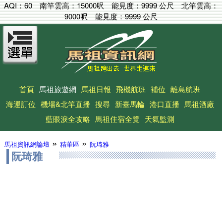
AQI：
60
南竿雲高：
15000呎
能見度：
9999 公尺
北竿雲高：
9000呎
能見度：
9999 公尺
首頁
馬祖旅遊網
馬祖日報
飛機航班
補位
離島航班
海運訂位
機場&北竿直播
搜尋
新臺馬輪
港口直播
馬祖酒廠
藍眼淚全攻略
馬祖住宿全覽
天氣監測
»
»
馬祖資訊網論壇
精華區
阮琦雅
阮琦雅