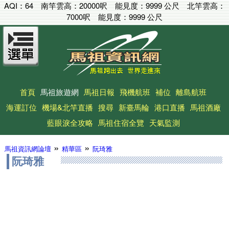
AQI：
64
南竿雲高：
20000呎
能見度：
9999 公尺
北竿雲高：
7000呎
能見度：
9999 公尺
首頁
馬祖旅遊網
馬祖日報
飛機航班
補位
離島航班
海運訂位
機場&北竿直播
搜尋
新臺馬輪
港口直播
馬祖酒廠
藍眼淚全攻略
馬祖住宿全覽
天氣監測
»
»
馬祖資訊網論壇
精華區
阮琦雅
阮琦雅