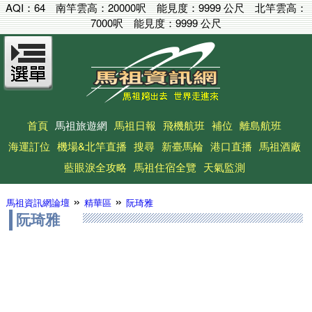
AQI：
64
南竿雲高：
20000呎
能見度：
9999 公尺
北竿雲高：
7000呎
能見度：
9999 公尺
首頁
馬祖旅遊網
馬祖日報
飛機航班
補位
離島航班
海運訂位
機場&北竿直播
搜尋
新臺馬輪
港口直播
馬祖酒廠
藍眼淚全攻略
馬祖住宿全覽
天氣監測
»
»
馬祖資訊網論壇
精華區
阮琦雅
阮琦雅