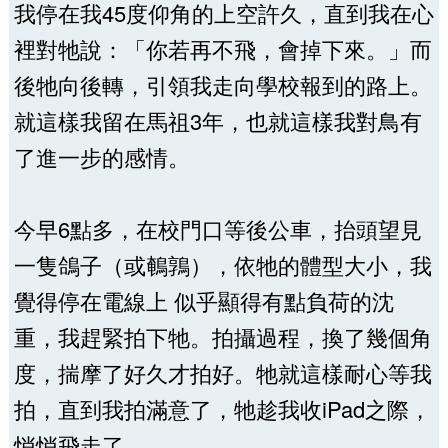
我停在我45度仰角的上空許久，直到我在心
裡對牠說：「你若再不飛，會掉下來。」而
後牠向後轉，引領我走向學校報到的路上。
就這樣我留在馬祖3年，也就這樣我對鳥有
了進一步的感情。
今早6點多，在校門口等後公車，抬頭望見
一隻鴿子（或鵪鶉），依牠的體型大小，我
覺得停在電線上 似乎顯得有點負荷的沈
重，我趕緊拍下牠。拍攝過程，換了幾個角
度，揣摩了好久才拍好。牠就這樣耐心等我
拍，直到我拍滿意了，牠趁我收iPad之際，
悄悄飛走了。