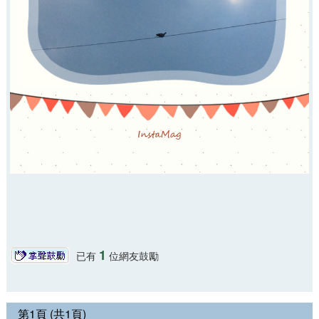
1
已有
位網友鼓勵
第1頁 (共1頁)