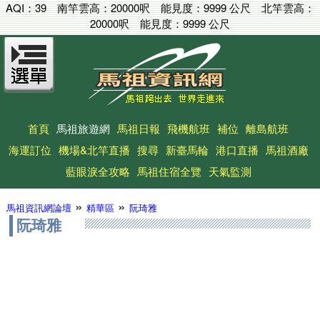
AQI：
39
南竿雲高：
20000呎
能見度：
9999 公尺
北竿雲高：
20000呎
能見度：
9999 公尺
首頁
馬祖旅遊網
馬祖日報
飛機航班
補位
離島航班
海運訂位
機場&北竿直播
搜尋
新臺馬輪
港口直播
馬祖酒廠
藍眼淚全攻略
馬祖住宿全覽
天氣監測
»
»
馬祖資訊網論壇
精華區
阮琦雅
阮琦雅