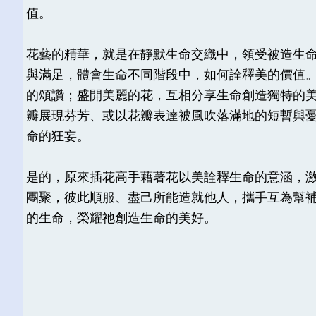
值。
花藝的精華，就是在靜默生命交織中，領受被造生
與滿足，體會生命不同階段中，如何詮釋美的價值
的頌讚；盛開美麗的花，互相分享生命創造獨特的
瓣展現芬芳、或以花瓣表達被風吹落滿地的短暫與
命的狂妄。
是的，原來插花高手藉著花以美詮釋生命的意涵，
團聚，彼此順服、盡己所能造就他人，攜手互為幫
的生命，榮耀祂創造生命的美好。