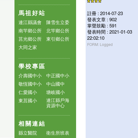
馬祖好站
註冊 : 2014-07-23
發表文章 : 902
連江縣議會
陳雪生立委
掌聲鼓勵 : 591
南竿鄉公所
北竿鄉公所
發表時間 : 2021-01-03
22:02:10
莒光鄉公所
東引鄉公所
FORM: Logged
大同之家
學校專區
介壽國中小
中正國中小
敬恆國中小
中山國中
仁愛國小
塘岐國小
連江縣戶海
東莒國小
資源中心
相關連結
縣立醫院
衛生所班表