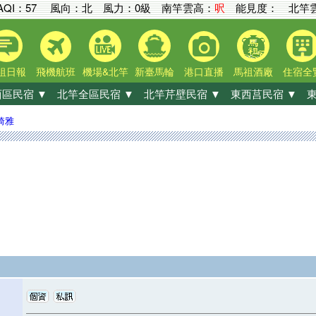
AQI：
57
風向：北 風力：0級
南竿雲高：
呎
能見度：
北竿雲
祖日報
飛機航班
機場&北竿
新臺馬輪
港口直播
馬祖酒廠
住宿全
區民宿 ▼
北竿全區民宿 ▼
北竿芹壁民宿 ▼
東西莒民宿 ▼
東
琦雅