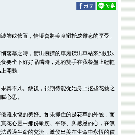
的裝飾或佈置，情境會將美食襯托成難忘的享受。
悄悄落幕之時，衝出擁擠的車廂鑽出車站來到姐妹
美食要坐下好好品嚐時，她的雙手在我餐盤上輕輕
馬上開動。
，果真不凡。飯後，很期待能從她身上挖些花藝之
細膩心思。
釋優雅永恆的美好。如果抓住的是花草的外貌，而
麼賞花心靈中那份敬虔、平靜、與感恩的心，在無
無法透過生命的交流，激發出美在生命中永恆的價