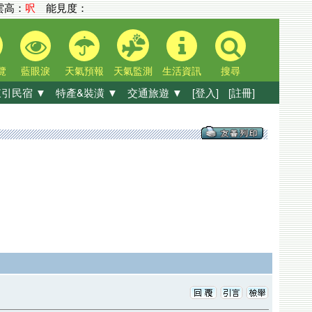
高：
呎
能見度：
覽
藍眼淚
天氣預報
天氣監測
生活資訊
搜尋
引民宿 ▼
特產&裝潢 ▼
交通旅遊 ▼
[登入]
[註冊]