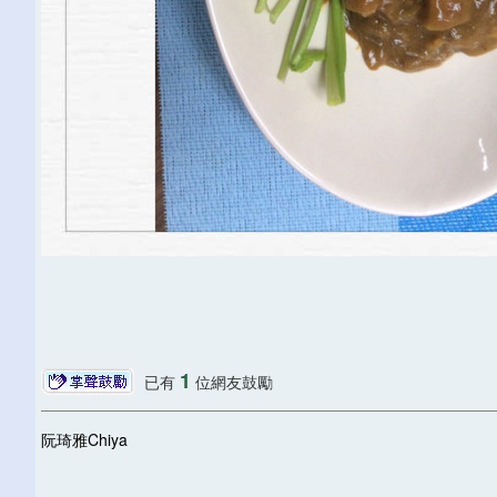
1
已有
位網友鼓勵
阮琦雅Chiya