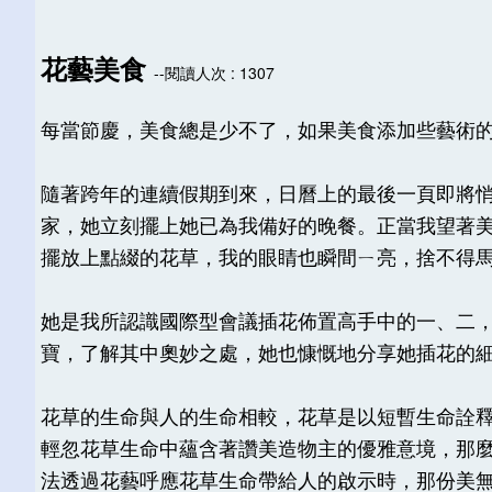
花藝美食
--閱讀人次 : 1307
每當節慶，美食總是少不了，如果美食添加些藝術
隨著跨年的連續假期到來，日曆上的最後一頁即將
家，她立刻擺上她已為我備好的晚餐。正當我望著
擺放上點綴的花草，我的眼睛也瞬間ㄧ亮，捨不得
她是我所認識國際型會議插花佈置高手中的一、二
寶，了解其中奧妙之處，她也慷慨地分享她插花的
花草的生命與人的生命相較，花草是以短暫生命詮
輕忽花草生命中蘊含著讚美造物主的優雅意境，那
法透過花藝呼應花草生命帶給人的啟示時，那份美