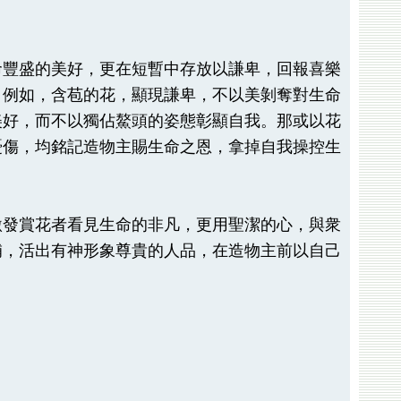
命豐盛的美好，更在短暫中存放以謙卑，回報喜樂
。例如，含苞的花，顯現謙卑，不以美剝奪對生命
美好，而不以獨佔鰲頭的姿態彰顯自我。那或以花
憂傷，均銘記造物主賜生命之恩，拿掉自我操控生
激發賞花者看見生命的非凡，更用聖潔的心，與衆
補，活出有神形象尊貴的人品，在造物主前以自己