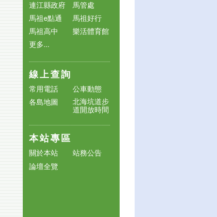
連江縣政府
馬管處
馬祖e點通
馬祖好行
馬祖高中
樂活體育館
更多...
線上查詢
常用電話
公車動態
北海坑道步
各島地圖
道開放時間
本站專區
關於本站
站務公告
論壇全覽