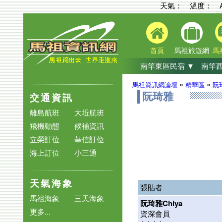
天氣： 溫度：
首頁
馬祖旅遊網
馬
南竿東區民宿 ▼
南竿西
»
»
馬祖資訊網論壇
精華區
阮
交通資訊
阮琦雅
離島航班
大坵航班
飛機動態
候補資訊
立榮訂位
華信訂位
海上訂位
小三通
天氣海象
張貼者
馬祖海象
三天海象
阮琦雅Chiya
更多...
資深會員