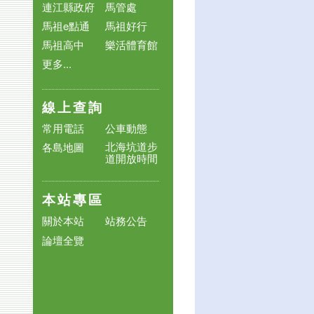
連江縣政府
馬管處
馬祖e點通
馬祖好行
馬祖高中
樂活體育館
更多...
線上查詢
常用電話
公車動態
北海坑道步
各島地圖
道開放時間
本站專區
關於本站
站務公告
論壇全覽