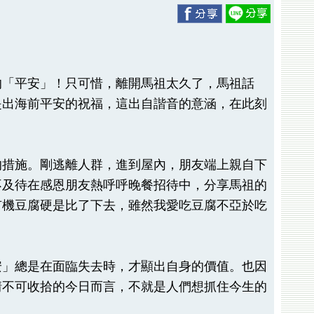
的「平安」！只可惜，離開馬祖太久了，馬祖話
是出海前平安的祝福，這出自諧音的意涵，在此刻
的措施。剛逃離人群，進到屋內，朋友端上親自下
不及待在感恩朋友熱呼呼晚餐招待中，分享馬祖的
有機豆腐硬是比了下去，雖然我愛吃豆腐不亞於吃
安」總是在面臨失去時，才顯出自身的價值。也因
情不可收拾的今日而言，不就是人們想抓住今生的