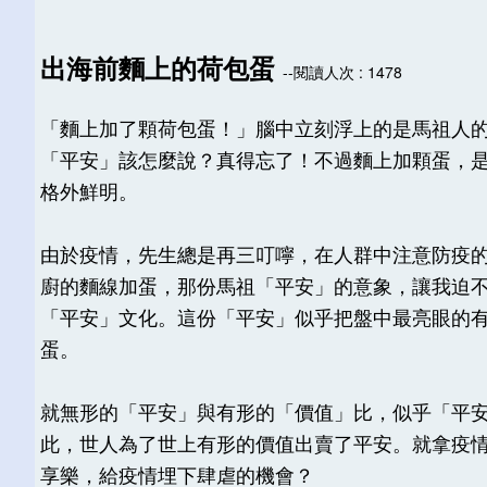
出海前麵上的荷包蛋
--閱讀人次 : 1478
「麵上加了顆荷包蛋！」腦中立刻浮上的是馬祖人
「平安」該怎麼說？真得忘了！不過麵上加顆蛋，
格外鮮明。
由於疫情，先生總是再三叮嚀，在人群中注意防疫
廚的麵線加蛋，那份馬祖「平安」的意象，讓我迫
「平安」文化。這份「平安」似乎把盤中最亮眼的
蛋。
就無形的「平安」與有形的「價值」比，似乎「平
此，世人為了世上有形的價值出賣了平安。就拿疫
享樂，給疫情埋下肆虐的機會？