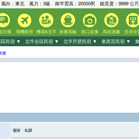
風向：東北 風力：3級
南竿雲高：
20000呎
能見度：
9999 公尺
祖日報
飛機航班
機場&北竿
新臺馬輪
港口直播
馬祖酒廠
住宿全
區民宿 ▼
北竿全區民宿 ▼
北竿芹壁民宿 ▼
東西莒民宿 ▼
東
琦雅