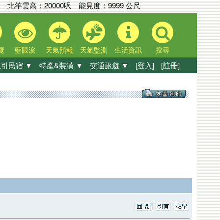
北竿雲高：
20000呎
能見度：
9999 公尺
覽
藍眼淚
天氣預報
天氣監測
生活資訊
搜尋
引民宿 ▼
特產&裝潢 ▼
交通旅遊 ▼
[登入]
[註冊]