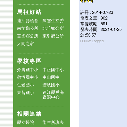
馬祖好站
註冊 : 2014-07-23
發表文章 : 902
連江縣議會
陳雪生立委
掌聲鼓勵 : 591
南竿鄉公所
北竿鄉公所
發表時間 : 2021-01-25
21:53:57
莒光鄉公所
東引鄉公所
FORM: Logged
大同之家
學校專區
介壽國中小
中正國中小
敬恆國中小
中山國中
仁愛國小
塘岐國小
連江縣戶海
東莒國小
資源中心
相關連結
縣立醫院
衛生所班表