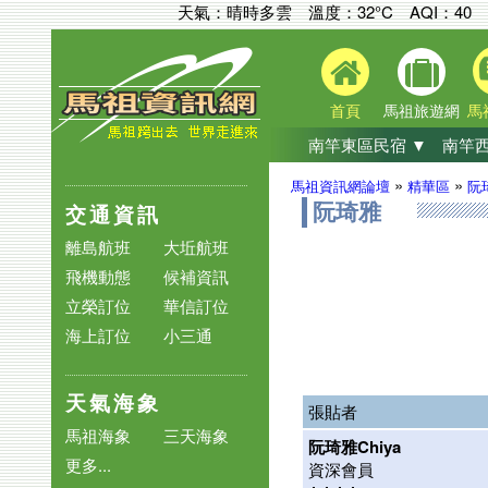
天氣：晴時多雲 溫度：32°C
AQI：
40
首頁
馬祖旅遊網
馬
南竿東區民宿 ▼
南竿西
»
»
馬祖資訊網論壇
精華區
阮
交通資訊
阮琦雅
離島航班
大坵航班
飛機動態
候補資訊
立榮訂位
華信訂位
海上訂位
小三通
天氣海象
張貼者
馬祖海象
三天海象
阮琦雅Chiya
更多...
資深會員