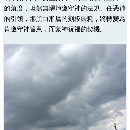
的角度，坦然無懼地遵守神的法規、任憑神
的引領，那黑白漸層的刻板噩耗，將轉變為
肯遵守神旨意，而蒙神祝福的契機。