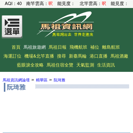
AQI：
40
南竿雲高：
呎
能見度：
北竿雲高：
呎
能見度：
首頁
馬祖旅遊網
馬祖日報
飛機航班
補位
離島航班
海運訂位
機場&北竿直播
搜尋
新臺馬輪
港口直播
馬祖酒廠
藍眼淚全攻略
馬祖住宿全覽
天氣監測
生活資訊
»
»
馬祖資訊網論壇
精華區
阮琦雅
阮琦雅