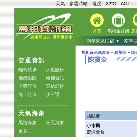
天氣：多雲時晴 溫度：32°C
AQI：
首頁
馬祖旅遊網
馬
南竿東區民宿 ▼
南竿西
»
»
馬祖資訊網論壇
精華區
陳
交通資訊
陳寶全
離島航班
大坵航班
飛機動態
候補資訊
立榮訂位
華信訂位
海上訂位
小三通
天氣海象
張貼者
馬祖海象
三天海象
小市民
更多...
資深會員