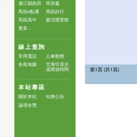
連江縣政府
馬管處
馬祖e點通
馬祖好行
馬祖高中
樂活體育館
更多...
線上查詢
常用電話
公車動態
北海坑道步
各島地圖
第1頁 (共1頁)
道開放時間
本站專區
關於本站
站務公告
論壇全覽