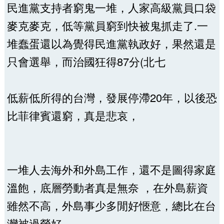
民進黨支持者窮鬼一堆，人家高級黨員口袋
麥克麥克，低等黨員窮到快被鬼抓走了.一
堆蠢蛋還以為覺得民進黨執政好，果然還是
只會選舉，而治國狂得87分(北七
低薪低所得的台灣，發展停滯20年，以後恐
比菲律賓還窮，真是悲哀，
一堆人去海外和外島工作，還不是圖得家庭
溫飽，底層勞動者真是無奈 ，在外島薪資
雖然不高，外島事少多閒好愜意，總比在台
灣被過勞好