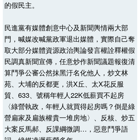
的假民主。
民進黨有媒體創意中心及新聞輿情兩大部
門，喊媒改喊黨政軍退出媒體，實際自己奪
取大部分媒體資源政治輿論發言權詮釋權假
民調真新聞宣傳，任意炒作新聞議題報復清
算鬥爭公審公然抹黑汙名化他人，炒文林
苑、大埔的反都更，洪X丘、太X花反服
貿、633、號稱年輕人22K低薪買不起房
〈綠營執政，年輕人就買得起房嗎？倒是綠
營扁家及扁族權貴一堆房地〉、反核、炒五
大案反馬郝、反課綱微調…，惡意鬥爭語
詞，綠媒凌遲藍營多年。