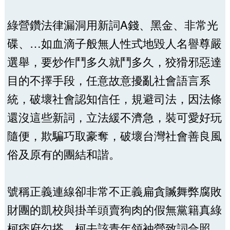
綠營鑽法律漏洞用新詞A錢、黑金、非常光
碟、…如血滴子般無人性式地毀人名譽尊嚴
選舉，要炒作鬥多久就鬥多久，狡猾邪惡達
目的不擇手段，任意故意擾亂社會語言系
統，破壞社會認知信任，規避司法，因法條
還沒這些新詞，立法緩不濟急，裝可愛好玩
隨便，欺騙巧取豪奪，破壞台灣社會善良風
俗及原有的團結和諧。
號稱正義連線卻非常不正義扁貪贓舞弊腐敗
財團的凱校與掛羊頭賣狗肉的假無黨籍真綠
柯痞府勾搭，柯去該青年領袖營致詞合照。