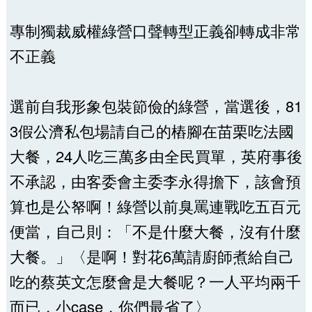
專制獨裁威權綠營口聲轉型正義卻轉成非常
不正義
選前自我形象包裝節儉的綠營，當選後，81
3假公濟私包場請自己的樁腳在苗栗吃法國
大餐，24人吃三萬多由全民買單，英府事後
不承認，由客委會主委李永得擔下，該會預
算也是公帑啊！綠營以前臭罵連戰吃五百元
便當，自己則：「不是什麼大餐，沒有什麼
大餐。」〈是啊！對花6萬請廚師煮給自己
吃的蔡英文怎麼會是大餐呢？一人平均兩千
而已，小case，你們最省了〉