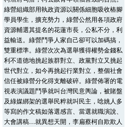
綠營組織部用執政資源以關係細胞吸收樁腳
學員學生，擴充勢力，綠營公然用各項政府
資源輔選其提名的花蓮市長，公私不分，利
益輸送。綠營鬥爭人家自己卻可以加碼搞，
雙重標準。綠營次次為選舉獲得權勢金錢私
利不道德地挑起族群對立、政黨對立又挑起
世代對立，如今再挑起行業對立，整個社會
信任被綠營分化得支離破碎。綠營佈署的電
視表演議題鬥爭就叫台灣民意輿論，被賭盤
及綠媒綁架的選舉民粹就叫民主，唸姚人多
等寫的作文稿如落選感言、當選就職演說、
大會講稿…就異想天開，李扁蔡柯自欺欺人