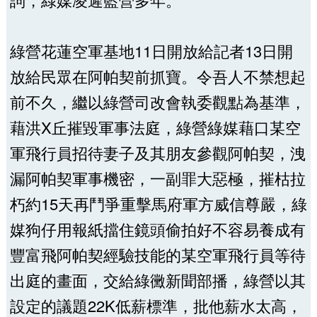
綠營花蓮空軍基地11日開放給記者13日開
放給民眾在阿帕契前抓寶。令吾人不禁想起
前不久，繼以綠營司改會執委觀點為基準，
藉洪X丘摧毀軍事法庭，綠營綠媒藉口某空
軍飛行員招待妻子及其朋友參觀阿帕契，洩
漏阿帕契軍事機密，一副罪大惡極，摧枯拉
朽約15天再鬥爭重擊馬府軍方威信尊嚴，綠
媒狗仔用報紙擋住鏡頭偷拍好不容易養成有
豐富飛阿帕契經驗技能的某空軍飛行員等待
出庭的畫面，交給綠黴新聞部播，綠營以其
設定的議題22K低薪標準，批他薪水太高，