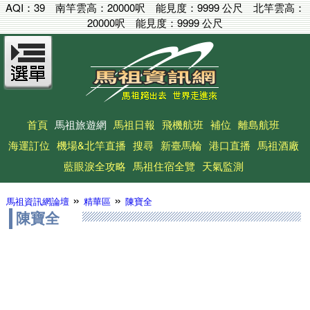
AQI：
39
南竿雲高：
20000呎
能見度：
9999 公尺
北竿雲高：
20000呎
能見度：
9999 公尺
首頁
馬祖旅遊網
馬祖日報
飛機航班
補位
離島航班
海運訂位
機場&北竿直播
搜尋
新臺馬輪
港口直播
馬祖酒廠
藍眼淚全攻略
馬祖住宿全覽
天氣監測
»
»
馬祖資訊網論壇
精華區
陳寶全
陳寶全