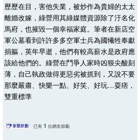
歷歷在目，害他失業，被炒作為貴婦的太太
離婚改嫁，綠營用其綠媒體資源除了汙名化
馬府，也摧毀一個幸福家庭。筆者在新店空
軍公墓看到許許多多空軍士兵為國犧牲奉獻
捐軀，英年早逝，他們有較高薪水是政府應
該給他們的。綠營在鬥爭人家時凶狠尖酸刻
薄，自己執政做得更惡劣被抓到，又說不要
那麼嚴肅、快樂一點、好笑、好玩…耍痞，
雙重標準
1
已有
位網友鼓勵