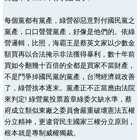
每個黨都有黨產，綠營卻惡意對付國民黨之
黨產，口口聲聲黨產，好像是他們的。依綠
營邏輯，比照，海霸王是蔡英文家以少數金
額買再以合法掩示非法獲得暴利，數十年前
買如今翻幾十百倍的全都是買家不當財產，
不是鬥爭掉國民黨的黨產，台灣經濟就改善
了，綠營捨本逐末。黨產正不正當應由法院
來判定! 綠營黨投票蓋章綠委欠缺水準，蔡
府成立類似東廠之委員會嚴重破壞憲法五權
分立精神，更違背民主國家三權分立原則，
根本就是專制威權獨裁。