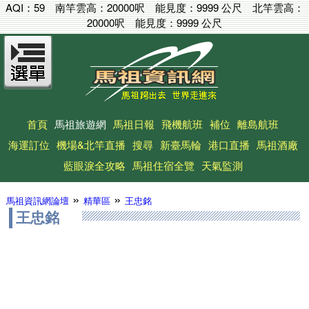
AQI：
59
南竿雲高：
20000呎
能見度：
9999 公尺
北竿雲高：
20000呎
能見度：
9999 公尺
首頁
馬祖旅遊網
馬祖日報
飛機航班
補位
離島航班
海運訂位
機場&北竿直播
搜尋
新臺馬輪
港口直播
馬祖酒廠
藍眼淚全攻略
馬祖住宿全覽
天氣監測
»
»
馬祖資訊網論壇
精華區
王忠銘
王忠銘