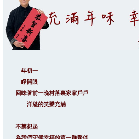
年初一
睜開眼
回味著前一晚村落裏家家戶戶
洋溢的笑聲充滿
不禁想起
為我們守候幸福的這一群夥伴