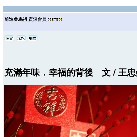
前進＠馬祖
資深會員
充滿年味．幸福的背後 文 / 王