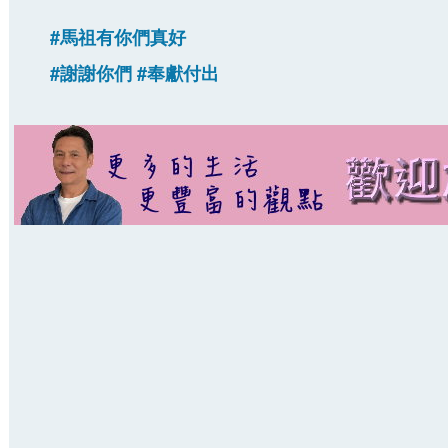
#馬祖有你們真好
#謝謝你們 #奉獻付出