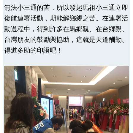
無法小三通的苦，所以發起馬祖小三通立即
復航連署活動，期能解鄉親之苦。在連署活
動過程中，得到許多在馬鄉親、在台鄉親、
台灣朋友的鼓勵與協助，這就是天道酬勤、
得道多助的印證吧！