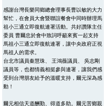
感謝台灣長樂同鄉總會理事長曹以敏的大力
幫忙，在會員大會暨聯誼餐會中同時辦理馬
祖小三通立即復航連署活動。共好讚隊主任
委員 曹爾忠於會中致詞呼籲來賓一起支持
馬祖小三通立即復航連署，讓中央政府正視
馬祖人的需求。
台北市議員秦慧珠、 王鴻薇議員、 吳志剛
議員等，也都情義相挺參與連署，讓我們感
受到台灣朋友給予的溫暖支持，爾元深為感
動！
爾元相信天道酬勤、得道多助。爾元苦鄉親