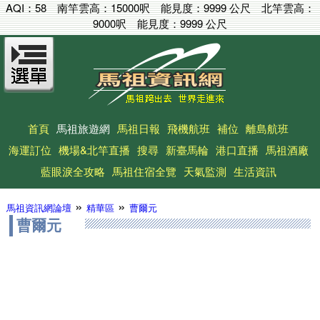
AQI：
58
南竿雲高：
15000呎
能見度：
9999 公尺
北竿雲高：
9000呎
能見度：
9999 公尺
首頁
馬祖旅遊網
馬祖日報
飛機航班
補位
離島航班
海運訂位
機場&北竿直播
搜尋
新臺馬輪
港口直播
馬祖酒廠
藍眼淚全攻略
馬祖住宿全覽
天氣監測
生活資訊
»
»
馬祖資訊網論壇
精華區
曹爾元
曹爾元