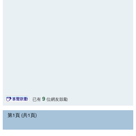
9
已有
位網友鼓勵
第1頁 (共1頁)