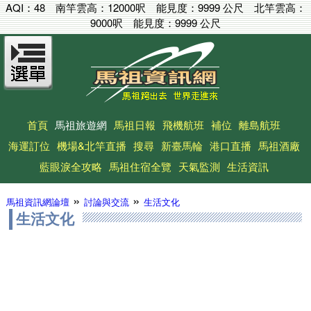
AQI：
48
南竿雲高：
12000呎
能見度：
9999 公尺
北竿雲高：
9000呎
能見度：
9999 公尺
首頁
馬祖旅遊網
馬祖日報
飛機航班
補位
離島航班
海運訂位
機場&北竿直播
搜尋
新臺馬輪
港口直播
馬祖酒廠
藍眼淚全攻略
馬祖住宿全覽
天氣監測
生活資訊
»
»
馬祖資訊網論壇
討論與交流
生活文化
生活文化