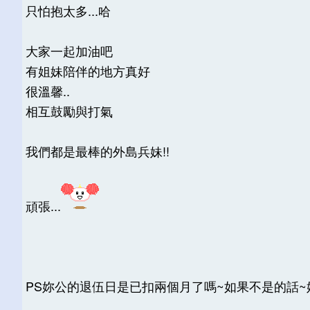
只怕抱太多...哈
大家一起加油吧
有姐妹陪伴的地方真好
很溫馨..
相互鼓勵與打氣
我們都是最棒的外島兵妹!!
頑張...
PS妳公的退伍日是已扣兩個月了嗎~如果不是的話~