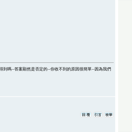
得到嗎--答案顯然是否定的--你收不到的原因很簡單--因為我們