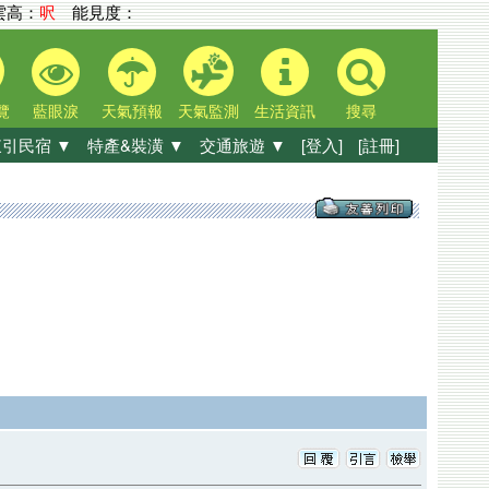
高：
呎
能見度：
覽
藍眼淚
天氣預報
天氣監測
生活資訊
搜尋
引民宿 ▼
特產&裝潢 ▼
交通旅遊 ▼
[登入]
[註冊]