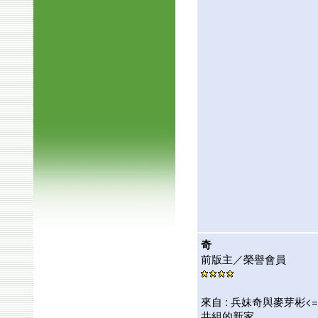
奇
前版主／榮譽會員
來自 : 兵妹奇與麥芽彬<=
共組的新家