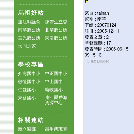
馬祖好站
來自 : tainan
幫別 : 南竿
連江縣議會
陳雪生立委
下崗 : 20070124
南竿鄉公所
北竿鄉公所
註冊 : 2005-12-11
發表文章 : 21
莒光鄉公所
東引鄉公所
掌聲鼓勵 : 17
大同之家
發表時間 : 2006-06-15
09:15:13
FORM: Logged
學校專區
介壽國中小
中正國中小
敬恆國中小
中山國中
仁愛國小
塘岐國小
連江縣戶海
東莒國小
資源中心
相關連結
縣立醫院
衛生所班表