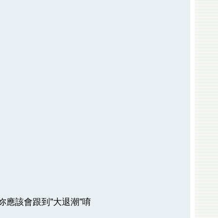
妳應該會跟到"大退潮"唷