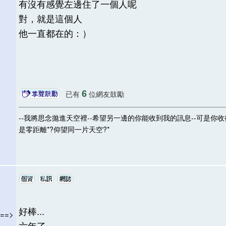
有沒有感覺左邊住了一個人呢
對，就是這個人
他一直都在的：）
6
已有
位網友鼓勵
--我將思念拋進天空裡--希望另一邊的你能收到我的訊息--可是你收
是零距離*?仰望同一片天空?*
好棒...
==>
六年了