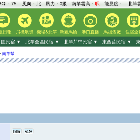
AQI：
75
風向：北 風力：0級
南竿雲高：
呎
能見度：
北竿雲
祖日報
飛機航班
機場&北竿
新臺馬輪
港口直播
馬祖酒廠
住宿全
區民宿 ▼
北竿全區民宿 ▼
北竿芹壁民宿 ▼
東西莒民宿 ▼
東
»
南竿幫