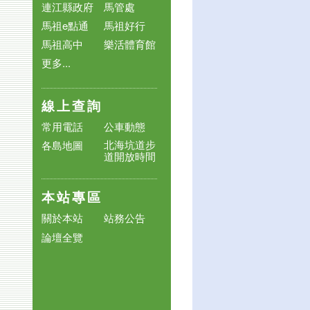
連江縣政府
馬管處
馬祖e點通
馬祖好行
馬祖高中
樂活體育館
更多...
線上查詢
常用電話
公車動態
北海坑道步
各島地圖
道開放時間
本站專區
關於本站
站務公告
論壇全覽