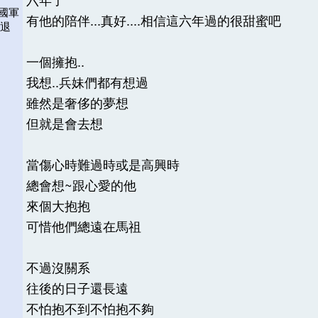
救國軍
有他的陪伴...真好....相信這六年過的很甜蜜吧
抓退
一個擁抱..
我想..兵妹們都有想過
雖然是奢侈的夢想
但就是會去想
當傷心時難過時或是高興時
總會想~跟心愛的他
來個大抱抱
可惜他們總遠在馬祖
不過沒關系
往後的日子還長遠
不怕抱不到不怕抱不夠