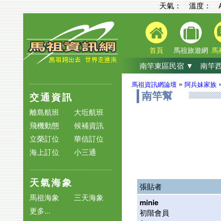
天氣： 溫度：
首頁
馬祖旅遊網
馬
南竿東區民宿 ▼
南竿西
»
馬祖資訊網論壇
阿兵妹家族
交通資訊
南竿幫
離島航班
大坵航班
飛機動態
候補資訊
立榮訂位
華信訂位
海上訂位
小三通
天氣海象
張貼者
馬祖海象
三天海象
minie
更多...
初階會員