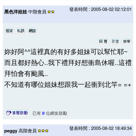
發表時間 : 2005-08-02 02:12:01
黑色洋娃娃
中階會員
妳好阿^^這裡真的有好多姐妹可以幫忙耶~
而且都好熱心..我下禮拜好想衝島休喔..這禮
拜怕會有颱風..
不知道有哪位姐妹想跟我一起衝到北竿= =+
已有
0
位網友鼓勵
發表時間 : 2005-08-02 18:49:34
peggy
高階會員