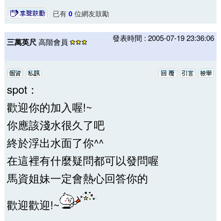
已有
0
位網友鼓勵
發表時間 : 2005-07-19 23:36:06
三萬英尺
高階會員
spot：
歡迎你的加入喔!~
你應該淺水很久了吧
終於浮出水面了你^^
在這裡有什麼疑問都可以發問喔
馬資姐妹一定會熱心回答你的
歡迎歡迎!~