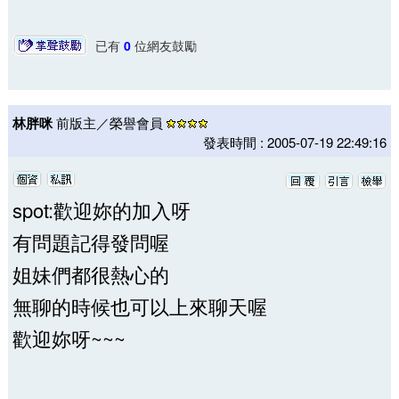
已有
0
位網友鼓勵
林胖咪
前版主／榮譽會員
發表時間 : 2005-07-19 22:49:16
spot:歡迎妳的加入呀
有問題記得發問喔
姐妹們都很熱心的
無聊的時候也可以上來聊天喔
歡迎妳呀~~~