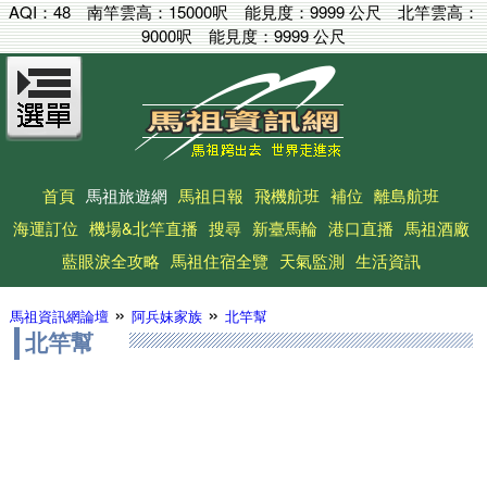
AQI：
48
南竿雲高：
15000呎
能見度：
9999 公尺
北竿雲高：
9000呎
能見度：
9999 公尺
首頁
馬祖旅遊網
馬祖日報
飛機航班
補位
離島航班
海運訂位
機場&北竿直播
搜尋
新臺馬輪
港口直播
馬祖酒廠
藍眼淚全攻略
馬祖住宿全覽
天氣監測
生活資訊
»
»
馬祖資訊網論壇
阿兵妹家族
北竿幫
北竿幫