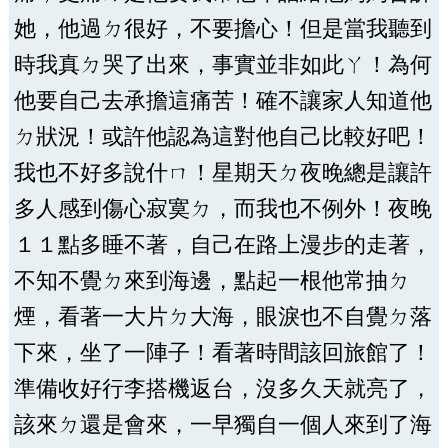
她，他過ㄉ很好，不要擔心！但是當我聽到
時我真ㄉ哭了出來，事實並非如此ㄚ！為何
他要自己去承擔這痛苦！確不讓家人知道他
ㄉ狀況！或許他認為這對他自己比較好吧！
我也不好多說什ㄇ！星期天ㄉ夜晚總是讓許
多人感到傷心寂寞ㄉ，而我也不例外！夜晚
１１點多睡不著，自己在路上漫步的走著，
不知不覺ㄉ來到海邊，點起一根他常抽ㄉ
煙，看著一大片ㄉ大海，眼淚也不自覺ㄉ落
下來，坐了一陣子！看著時間該回旅館了！
準備收好行李搭機返台，沒多久天就亮了，
該來ㄉ還是會來，一早獨自一個人來到了海