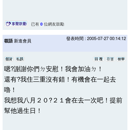
已有
0
位網友鼓勵
發表時間 : 2005-07-27 00:14:12
筱語
新進會員
嗯?謝謝你們ㄉ安慰！我會加油ㄉ！
還有?我住三重沒有錯！有機會在一起去
嚕！
我想我八月２０?２１會在去一次吧！提前
幫他過生日！