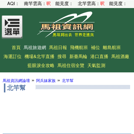
AQI：
南竿雲高：
呎
能見度：
北竿雲高：
呎
能見度：
首頁
馬祖旅遊網
馬祖日報
飛機航班
補位
離島航班
海運訂位
機場&北竿直播
搜尋
新臺馬輪
港口直播
馬祖酒廠
藍眼淚全攻略
馬祖住宿全覽
天氣監測
»
»
馬祖資訊網論壇
阿兵妹家族
北竿幫
北竿幫