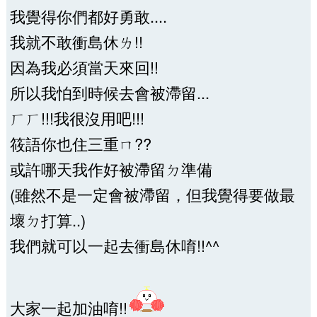
我覺得你們都好勇敢....
我就不敢衝島休ㄌ!!
因為我必須當天來回!!
所以我怕到時候去會被滯留...
ㄏㄏ!!!我很沒用吧!!!
筱語你也住三重ㄇ??
或許哪天我作好被滯留ㄉ準備
(雖然不是一定會被滯留，但我覺得要做最
壞ㄉ打算..)
我們就可以一起去衝島休唷!!^^
大家一起加油唷!!