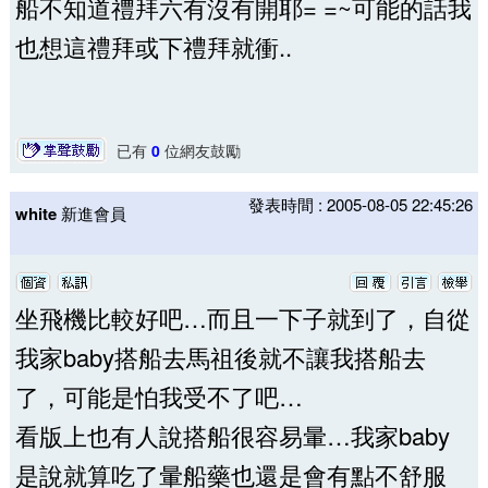
船不知道禮拜六有沒有開耶= =~可能的話我
也想這禮拜或下禮拜就衝..
已有
0
位網友鼓勵
發表時間 : 2005-08-05 22:45:26
white
新進會員
坐飛機比較好吧…而且一下子就到了，自從
我家baby搭船去馬祖後就不讓我搭船去
了，可能是怕我受不了吧…
看版上也有人說搭船很容易暈…我家baby
是說就算吃了暈船藥也還是會有點不舒服