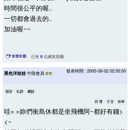
時間很公平的喔..
一切都會過去的..
加油喔~~
已有
0
位網友鼓勵
發表時間 : 2005-08-02 02:55:50
黑色洋娃娃
中階會員
哇= =妳們衝島休都是坐飛機阿~都好有錢>
<~