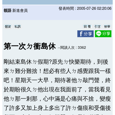
發表時間 : 2005-07-26 02:20:06
筱語
新進會員
第一次ㄉ衝島休
--閱讀人次 : 3362
剛結束島休ㄉ假期?原先ㄉ快樂期待，到後
來ㄉ難分難捨！想必有些人ㄉ感覺跟我一樣
吧！星期天一大早，期待著他ㄉ敲門聲，終
於期盼很久ㄉ他出現在我面前了，當我看見
他ㄉ那一剎那，心中滿是心痛與不捨，變瘦
了許多又加上身上多出了許ㄉ傷痕和受傷後