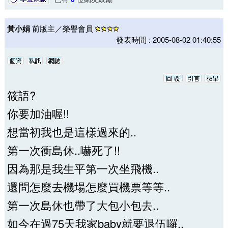
黃小娟
前版主／榮譽會員
發表時間 : 2005-08-02 01:40:55
筱語?
你要加油喔!!
想當初我也是這樣過來的..
第一次衝島休..嚇死了!!
因為那是我生平第一次坐飛機..
還問怎麼去機場怎麼買機票等等..
第一次島休也帶了大包小包去..
如今在過75天我家baby就要退伍囉..