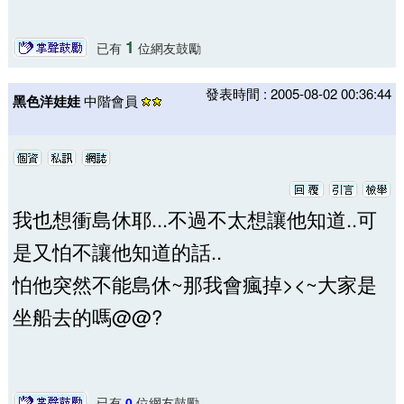
1
已有
位網友鼓勵
發表時間 : 2005-08-02 00:36:44
黑色洋娃娃
中階會員
我也想衝島休耶...不過不太想讓他知道..可
是又怕不讓他知道的話..
怕他突然不能島休~那我會瘋掉><~大家是
坐船去的嗎@@?
已有
0
位網友鼓勵