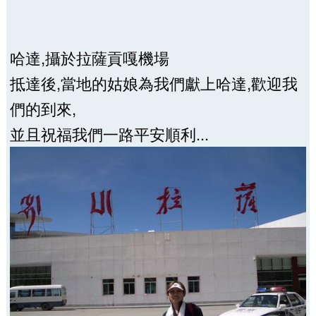
哈達,攝於拉薩貢嘎機場
抵達後,當地的姑娘為我們獻上哈達,歡迎我
們的到來,
並且祝福我們一路平安順利...