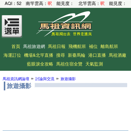
AQI：
52
南竿雲高：
呎
能見度：
北竿雲高：
呎
能見度：
首頁
馬祖旅遊網
馬祖日報
飛機航班
補位
離島航班
海運訂位
機場&北竿直播
搜尋
新臺馬輪
港口直播
馬祖酒廠
藍眼淚全攻略
馬祖住宿全覽
天氣監測
»
»
馬祖資訊網論壇
討論與交流
旅遊攝影
旅遊攝影