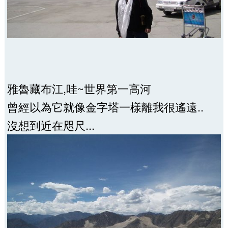
雅魯藏布江,哇~世界第一高河
曾經以為它就像金字塔一樣離我很遙遠..
沒想到近在咫尺...