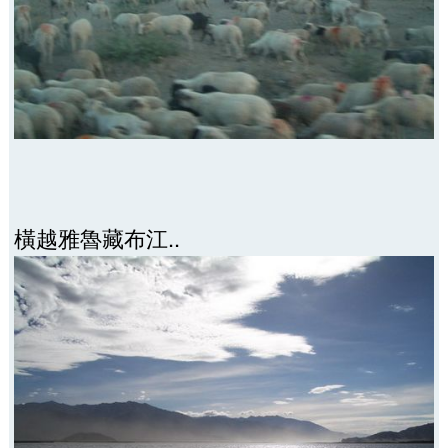
橫越雅魯藏布江..