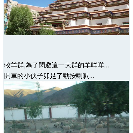
牧羊群,為了閃避這一大群的羊咩咩...
開車的小伙子卯足了勁按喇叭...