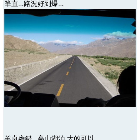
筆直...路況好到爆...
羊卓雍錯...高山湖泊,大的可以,