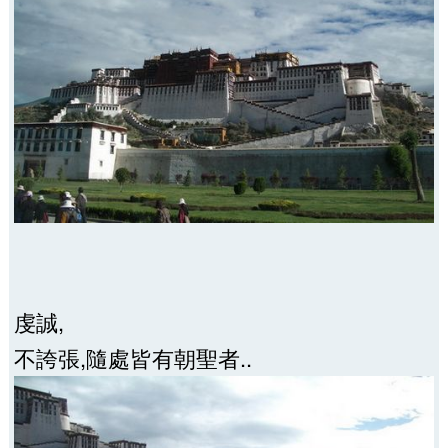
虔誠,
不誇張,隨處皆有朝聖者..