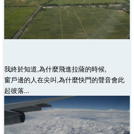
我終於知道,為什麼飛進拉薩的時候,
窗戶邊的人在尖叫,為什麼快門的聲音會此
起彼落...