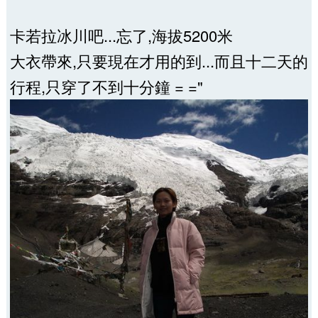
卡若拉冰川吧...忘了,海拔5200米
大衣帶來,只要現在才用的到...而且十二天的
行程,只穿了不到十分鐘 = ="