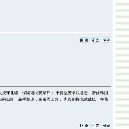
； 長夜位央戍守北疆，保國衛民安家邦； 秉持堅苦卓決意志，潛修幹訓
寒暑風霜； 新手相連，軍威震四方； 忠義剽悍我武威楊，在我