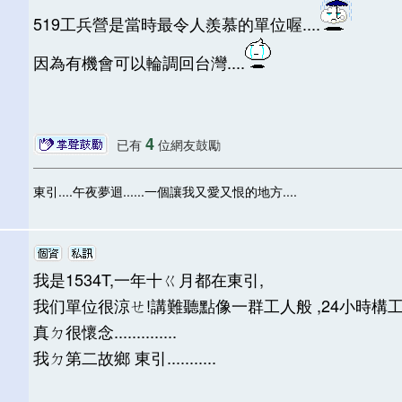
519工兵營是當時最令人羨慕的單位喔....
因為有機會可以輪調回台灣....
4
已有
位網友鼓勵
東引....午夜夢迴......一個讓我又愛又恨的地方....
我是1534T,一年十ㄍ月都在東引,
我们單位很涼ㄝ!講難聽點像一群工人般 ,24小時構
真ㄉ很懷念..............
我ㄉ第二故鄉 東引...........