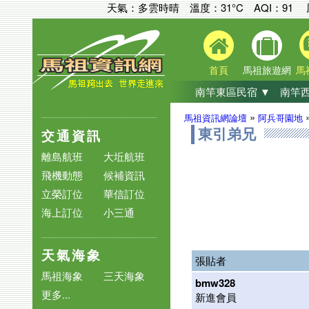
天氣：多雲時晴 溫度：31°C
AQI：
91
首頁
馬祖旅遊網
馬
南竿東區民宿 ▼
南竿西
»
馬祖資訊網論壇
阿兵哥園地
交通資訊
東引弟兄
離島航班
大坵航班
飛機動態
候補資訊
立榮訂位
華信訂位
海上訂位
小三通
天氣海象
張貼者
馬祖海象
三天海象
bmw328
更多...
新進會員