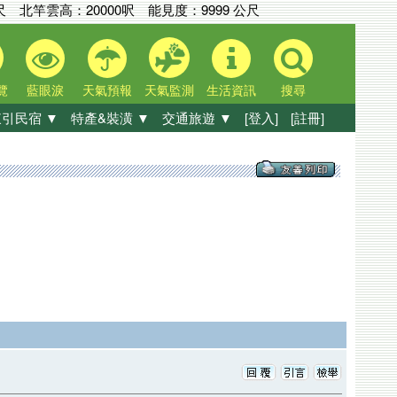
尺
北竿雲高：
20000呎
能見度：
9999 公尺
覽
藍眼淚
天氣預報
天氣監測
生活資訊
搜尋
引民宿 ▼
特產&裝潢 ▼
交通旅遊 ▼
[登入]
[註冊]