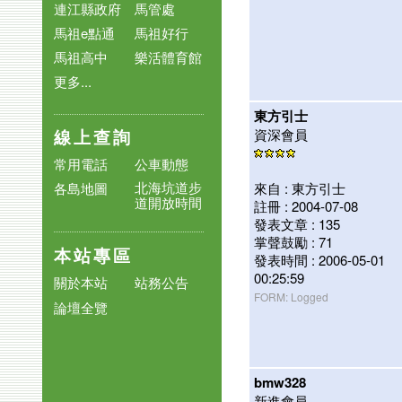
連江縣政府
馬管處
馬祖e點通
馬祖好行
馬祖高中
樂活體育館
更多...
東方引士
資深會員
線上查詢
常用電話
公車動態
北海坑道步
來自 : 東方引士
各島地圖
道開放時間
註冊 : 2004-07-08
發表文章 : 135
掌聲鼓勵 : 71
本站專區
發表時間 : 2006-05-01
00:25:59
關於本站
站務公告
FORM: Logged
論壇全覽
bmw328
新進會員