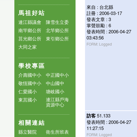
來自 : 台北縣
馬祖好站
註冊 : 2006-03-17
發表文章 : 3
連江縣議會
陳雪生立委
掌聲鼓勵 : 6
南竿鄉公所
北竿鄉公所
發表時間 : 2006-04-27
03:43:56
莒光鄉公所
東引鄉公所
FORM: Logged
大同之家
學校專區
介壽國中小
中正國中小
敬恆國中小
中山國中
仁愛國小
塘岐國小
連江縣戶海
東莒國小
資源中心
訪客
51.133
相關連結
發表時間 : 2006-04-27
11:27:15
縣立醫院
衛生所班表
FORM: Logged