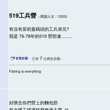
519工兵營
--閱讀人次 : 13202
有沒有當初蓋碼頭的工兵弟兄?
我是 76-78年的519 營部連.........
7
已有
位網友鼓勵
Fishing is everything
好懷念你們營上的麵包部
每次構工經過時都會過去買..^^