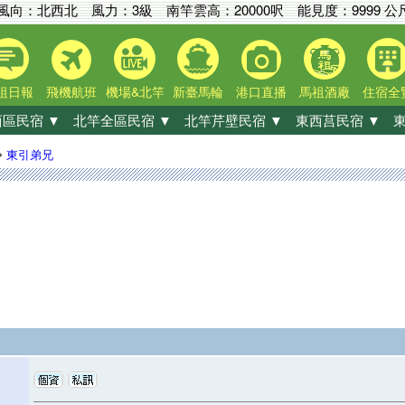
風向：北西北 風力：3級
南竿雲高：
20000呎
能見度：
9999 公
祖日報
飛機航班
機場&北竿
新臺馬輪
港口直播
馬祖酒廠
住宿全
區民宿 ▼
北竿全區民宿 ▼
北竿芹壁民宿 ▼
東西莒民宿 ▼
東
»
東引弟兄