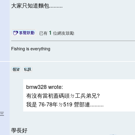
大家只知道麵包.........
1
已有
位網友鼓勵
Fishing is everything
bmw328 wrote:
有沒有當初蓋碼頭ㄉ工兵弟兄?
我是 76-78年ㄉ519 營部連.........
聯三
學長好