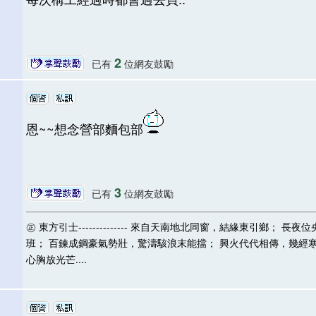
2
已有
位網友鼓勵
恩~~想念營部麵包部
3
已有
位網友鼓勵
㊣ 東方引士-------------- 來自天南地北同窗，結緣東引鄉
班； 百鍊成鋼豪氣勢壯，驚濤駭浪末能擋； 興火代代相傳，幾經
心胸放光芒....