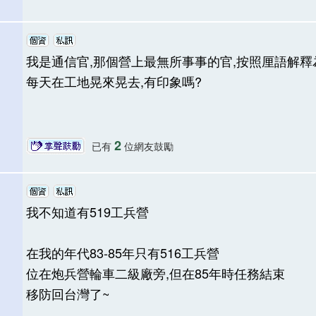
我是通信官,那個營上最無所事事的官,按照厘語解釋為
每天在工地晃來晃去,有印象嗎?
2
已有
位網友鼓勵
我不知道有519工兵營
在我的年代83-85年只有516工兵營
位在炮兵營輪車二級廠旁,但在85年時任務結束
移防回台灣了~