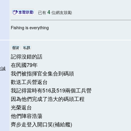
4
已有
位網友鼓勵
Fishing is everything
記得沒錯的話
在民國79年
忠誠
我們被指揮官全集合到碼頭
歡送工兵營返台
我記得當時有516及519兩個工兵營
因為他們完成了浩大的碼頭工程
光榮返台
他們陣容浩蕩
齊步走登入開口笑(補給艦)