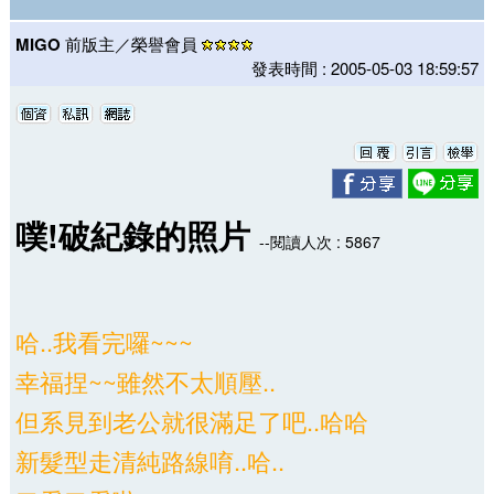
MIGO
前版主／榮譽會員
發表時間 : 2005-05-03 18:59:57
噗!破紀錄的照片
--閱讀人次 : 5867
哈..我看完囉~~~
幸福捏~~雖然不太順壓..
但系見到老公就很滿足了吧..哈哈
新髮型走清純路線唷..哈..