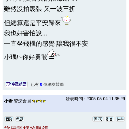
雖然沒拍幾張 又一波三折
但總算還是平安歸來
我也好害怕說...
一直坐飛機的感覺 讓我很不安
小瑀!~你好勇敢
已有
0
位網友鼓勵
發表時間 : 2005-05-04 11:35:29
小希
資深會員
妳帶黑框的眼鏡...