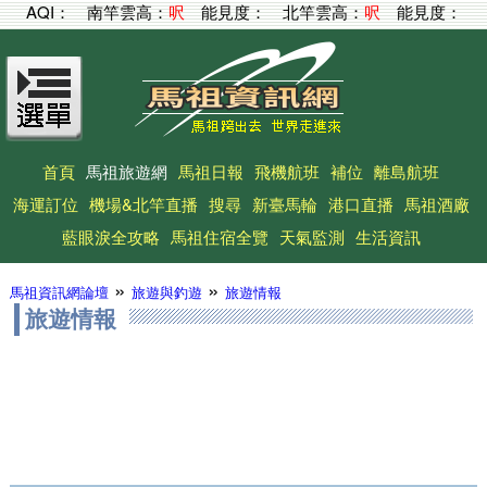
AQI：
南竿雲高：
呎
能見度：
北竿雲高：
呎
能見度：
首頁
馬祖旅遊網
馬祖日報
飛機航班
補位
離島航班
海運訂位
機場&北竿直播
搜尋
新臺馬輪
港口直播
馬祖酒廠
藍眼淚全攻略
馬祖住宿全覽
天氣監測
生活資訊
»
»
馬祖資訊網論壇
旅遊與釣遊
旅遊情報
旅遊情報