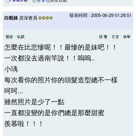
已有
0
位網友鼓勵
發表時間 : 2005-06-29 01:26:51
白粗妹
資深會員
怎麼在比悲慘呢！！最慘的是妹吧！！
一次都沒去過南竿說！！嗚嗚..
小瑀
每次看你的照片你的頭髮造型總不一樣
呵呵...
雖然照片是少了一點
一直都沒變的是你們總是那麼甜蜜
羨慕啦！！！