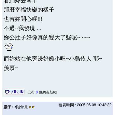
那麼幸福快樂的樣子
也替妳開心喔!!!
不過~我發現....
妳公肚子好像真的變大了些呢~~~~
而妳站在他旁邊好嬌小喔~小鳥依人 耶~
羨慕~
已有
0
位網友鼓勵
發表時間 : 2005-05-08 10:43:32
雯子
中階會員