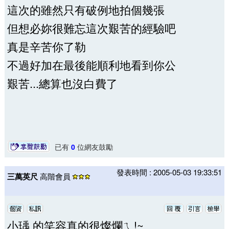
這次的雖然只有破例地拍個幾張
但想必妳很難忘這次艱苦的經驗吧
真是辛苦你了勒
不過好加在最後能順利地看到你公
艱苦...總算也沒白費了
已有
0
位網友鼓勵
發表時間 : 2005-05-03 19:33:51
三萬英尺
高階會員
小瑀 的笑容真的很燦爛ㄟ!~