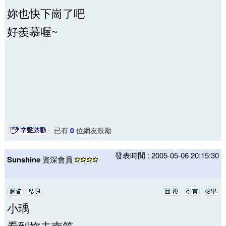
妳也快下崗了吧
好羨慕喔~
已有
0
位網友鼓勵
發表時間 : 2005-05-06 20:15:30
Sunshine
資深會員
小瑀
看到妳去南竿